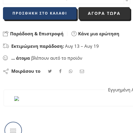
−
ΑΓΟΡΑ ΤΩΡΑ
ΠΡΟΣΘΉΚΗ ΣΤΟ ΚΑΛΆΘΙ
Παράδοση & Επιστροφή
Κάνε μια ερώτηση
Εκτιμώμενη παράδοση:
Αυγ 13 – Αυγ 19
...
άτομα
βλέπουν αυτό το προϊόν
Μοιράσου το
Εγγυημένη 