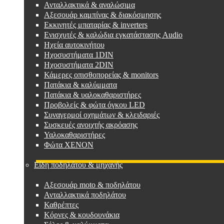
Ανταλλακτικά & αναλώσιμα
Αξεσουάρ καμπίνας & διακόσμησης
Εκκινητές μπαταρίας & inverters
Ενισχυτές & καλώδια εγκατάστασης Audio
Ηχεία αυτοκινήτου
Ηχοσυστήματα 1DIN
Ηχοσυστήματα 2DIN
Κάμερες οπισθοπορείας & monitors
Πατάκια & καλύμματα
Πατάκια & υαλοκαθαριστήρες
Προβολείς & φώτα όγκου LED
Συναγερμοί οχημάτων & κλειδαριές
Συσκευές ανοιχτής ακρόασης
Υαλοκαθαριστήρες
Φώτα XENON
Είδη ποδηλάτου & μηχανής
Αξεσουάρ moto & ποδηλάτου
Ανταλλακτικά ποδηλάτου
Καθρέπτες
Κόρνες & κουδουνάκια