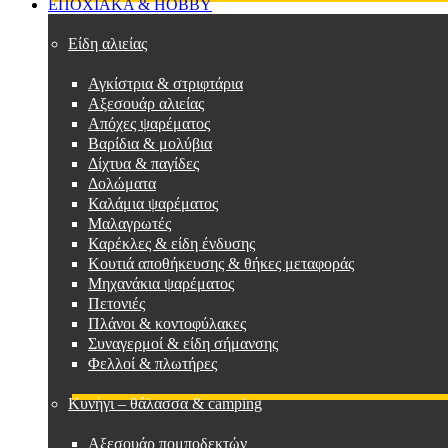
ΕΠΟΧΙΑΚΑ & HOBBY
Είδη αλιείας
Αγκίστρια & στριφτάρια
Αξεσουάρ αλιείας
Απόχες ψαρέματος
Βαρίδια & μολύβια
Δίχτυα & παγίδες
Δολώματα
Καλάμια ψαρέματος
Μαλαγρωτές
Καρέκλες & είδη ένδυσης
Κουτιά αποθήκευσης & θήκες μεταφοράς
Μηχανάκια ψαρέματος
Πετονιές
Πλάνοι & κοντοφύλακες
Συναγερμοί & είδη σήμανσης
Φελλοί & πλωτήρες
Κυνήγι – θάλασσα & camping
Αξεσουάρ πομποδεκτών