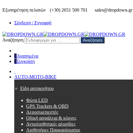
Εξυπηρέτηση πελατών
(+30) 2651 500 701
sales@dropdown.gr
Σύνδεση / Εγγραφή
Αναζήτηση
Αναζήτηση
0
Αγαπημένα
0
Συγκρίση
AUTO-MOTO-BIKE
Είδη αυτοκινήτου
Φώτα LED
GPS Trackers & OBD
Αεροσυμπιεστές
Οδική ασφάλεια & κόρνες
Αντιολισθητικές αλυσίδες
Αισθητήρες Παρκαρίσματος