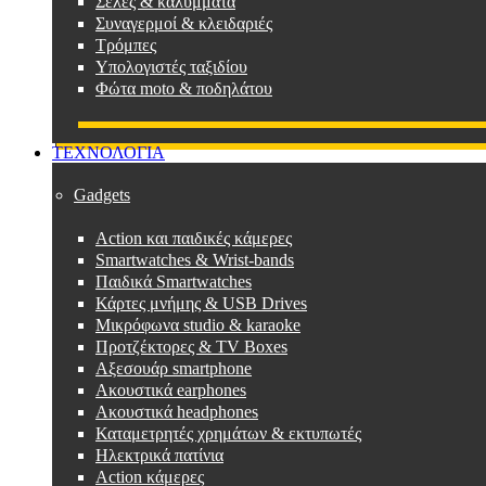
Σέλες & καλύμματα
Συναγερμοί & κλειδαριές
Τρόμπες
Υπολογιστές ταξιδίου
Φώτα moto & ποδηλάτου
ΤΕΧΝΟΛΟΓΙΑ
Gadgets
Action και παιδικές κάμερες
Smartwatches & Wrist-bands
Παιδικά Smartwatches
Κάρτες μνήμης & USB Drives
Μικρόφωνα studio & karaoke
Προτζέκτορες & TV Boxes
Αξεσουάρ smartphone
Ακουστικά earphones
Ακουστικά headphones
Καταμετρητές χρημάτων & εκτυπωτές
Ηλεκτρικά πατίνια
Action κάμερες