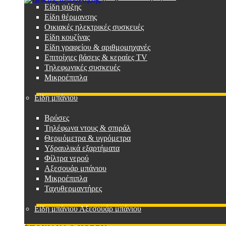
Είδη ψύξης
Είδη θέρμανσης
Οικιακές ηλεκτρικές συσκευές
Είδη κουζίνας
Είδη γραφείου & αριθμομηχανές
Επιτοίχιες βάσεις & κεραίες TV
Τηλεφωνικές συσκευές
Μικροέπιπλα
Είδη μπάνιου
Βρύσες
Τηλέφωνα ντους & σπιράλ
Θερμόμετρα & υγρόμετρα
Υδραυλικά εξαρτήματα
Φίλτρα νερού
Αξεσουάρ μπάνιου
Μικροέπιπλα
Ταχυθερμαντήρες
Είδη μπάνιου Αξεσουάρ μπάνιου