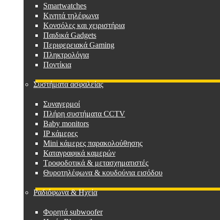
Smartwatches
Κινητά τηλέφωνα
Κονσόλες και χειριστήρια
Παιδικά Gadgets
Περιφερειακά Gaming
Πληκτρολόγια
Ποντίκια
Συστήματα ασφαλείας
Συναγερμοί
Πλήρη συστήματα CCTV
Baby monitors
IP κάμερες
Mini κάμερες παρακολούθησης
Καταγραφικά καμερών
Τροφοδοτικά & μετασχηματιστές
Θυροτηλέφωνα & κουδούνια εισόδου
Ραδιόφωνα & Ηχεία
Φορητά subwoofer