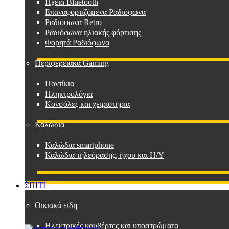
Ηχεία Bluetooth
Επαναφορτιζόμενα Ραδιόφωνα
Ραδιόφωνα Retro
Ραδιόφωνα ηλιακής φόρτισης
Φορητά Ραδιόφωνα
Περιφερειακά Gaming
Ποντίκια
Πληκτρολόγια
Κονσόλες και χειριστήρια
Καλώδια
Καλώδια smartphone
Καλώδια τηλεόρασης, ήχου και Η/Υ
ΣΠΙΤΙ
Οικιακά είδη
Ηλεκτρικές κουβέρτες και υποστρώματα