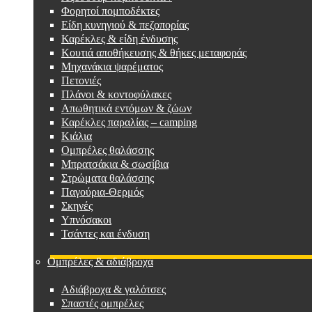
Φορητοί πομποδέκτες
Είδη κυνηγιού & πεζοπορίας
Καρέκλες & είδη ένδυσης
Κουτιά αποθήκευσης & θήκες μεταφοράς
Μηχανάκια ψαρέματος
Πετονιές
Πλάνοι & κοντοφύλακες
Απωθητικά εντόμων & ζώων
Καρέκλες παραλίας – camping
Κιάλια
Ομπρέλες θαλάσσης
Μπρατσάκια & σωσίβια
Στρώματα θαλάσσης
Παγούρια-Θερμός
Σκηνές
Υπνόσακοι
Τσάντες και ένδυση
Ομπρέλες & αδιάβροχα
Αδιάβροχα & γαλότσες
Σπαστές ομπρέλες