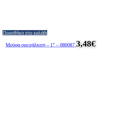
Προσθήκη στο καλάθι
3,48
€
Μούφα ορειχάλκινη – 1″ – 080087