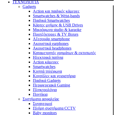
ΤΕΧΝΟΛΟΓΙΑ
Gadgets
Action και παιδικές κάμερες
Smartwatches & Wrist-bands
Παιδικά Smartwatches
Κάρτες μνήμης & USB Drives
Μικρόφωνα studio & karaoke
Προτζέκτορες & TV Boxes
Αξεσουάρ smartphone
Ακουστικά earphones
Ακουστικά headphones
Καταμετρητές χρημάτων & εκτυπωτές
Ηλεκτρικά πατίνια
Action κάμερες
Smartwatches
Κινητά τηλέφωνα
Κονσόλες και χειριστήρια
Παιδικά Gadgets
Περιφερειακά Gaming
Πληκτρολόγια
Ποντίκια
Συστήματα ασφαλείας
Συναγερμοί
Πλήρη συστήματα CCTV
Baby monitors