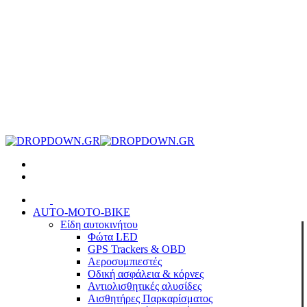
AUTO-MOTO-BIKE
Είδη αυτοκινήτου
Φώτα LED
GPS Trackers & OBD
Αεροσυμπιεστές
Οδική ασφάλεια & κόρνες
Αντιολισθητικές αλυσίδες
Αισθητήρες Παρκαρίσματος