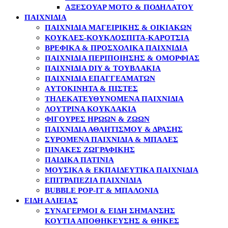
ΑΞΕΣΟΥΆΡ MOTO & ΠΟΔΗΛΆΤΟΥ
ΠΑΙΧΝΙΔΙΑ
ΠΑΙΧΝΊΔΙΑ ΜΑΓΕΙΡΙΚΉΣ & ΟΙΚΙΑΚΏΝ
ΚΟΎΚΛΕΣ-ΚΟΥΚΛΌΣΠΙΤΑ-ΚΑΡΌΤΣΙΑ
ΒΡΕΦΙΚΆ & ΠΡΟΣΧΟΛΙΚΆ ΠΑΙΧΝΊΔΙΑ
ΠΑΙΧΝΊΔΙΑ ΠΕΡΙΠΟΊΗΣΗΣ & ΟΜΟΡΦΙΆΣ
ΠΑΙΧΝΊΔΙΑ DIY & ΤΟΥΒΛΆΚΙΑ
ΠΑΙΧΝΊΔΙΑ ΕΠΑΓΓΕΛΜΆΤΩΝ
AΥΤΟΚΊΝΗΤΑ & ΠΊΣΤΕΣ
ΤΗΛΕΚΑΤΕΥΘΥΝΌΜΕΝΑ ΠΑΙΧΝΊΔΙΑ
ΛΟΎΤΡΙΝΑ ΚΟΥΚΛΆΚΙΑ
ΦΙΓΟΎΡΕΣ ΗΡΏΩΝ & ΖΏΩΝ
ΠΑΙΧΝΊΔΙΑ ΑΘΛΗΤΙΣΜΟΎ & ΔΡΆΣΗΣ
ΣΥΡΌΜΕΝΑ ΠΑΙΧΝΊΔΙΑ & ΜΠΆΛΕΣ
ΠΊΝΑΚΕΣ ΖΩΓΡΑΦΙΚΉΣ
ΠΑΙΔΙΚΆ ΠΑΤΊΝΙΑ
ΜΟΥΣΙΚΆ & ΕΚΠΑΙΔΕΥΤΙΚΆ ΠΑΙΧΝΊΔΙΑ
ΕΠΙΤΡΑΠΈΖΙΑ ΠΑΙΧΝΊΔΙΑ
BUBBLE POP-IT & ΜΠΑΛΌΝΙΑ
ΕΙΔΗ ΑΛΙΕΙΑΣ
ΣΥΝΑΓΕΡΜΟΊ & ΕΊΔΗ ΣΉΜΑΝΣΗΣ
ΚΟΥΤΙΆ ΑΠΟΘΉΚΕΥΣΗΣ & ΘΉΚΕΣ