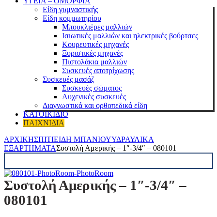
ΥΓΕΙΑ – ΟΜΟΡΦΙΑ
Είδη γυμναστικής
Είδη κομμωτηρίου
Μπουκλιέρες μαλλιών
Ισιωτικές μαλλιών και ηλεκτρικές βούρτσες
Κουρευτικές μηχανές
Ξυριστικές μηχανές
Πιστολάκια μαλλιών
Συσκευές αποτρίχωσης
Συσκευές μασάζ
Συσκευές σώματος
Αυχενικές συσκευές
Διαγνωστικά και ορθοπεδικά είδη
ΚΑΤΟΙΚΙΔΙΟ
ΠΑΙΧΝΙΔΙΑ
ΑΡΧΙΚΗ
ΣΠΙΤΙ
ΕΊΔΗ ΜΠΆΝΙΟΥ
ΥΔΡΑΥΛΙΚΆ
ΕΞΑΡΤΉΜΑΤΑ
Συστολή Αμερικής – 1″-3/4″ – 080101
Συστολή Αμερικής – 1″-3/4″ –
080101