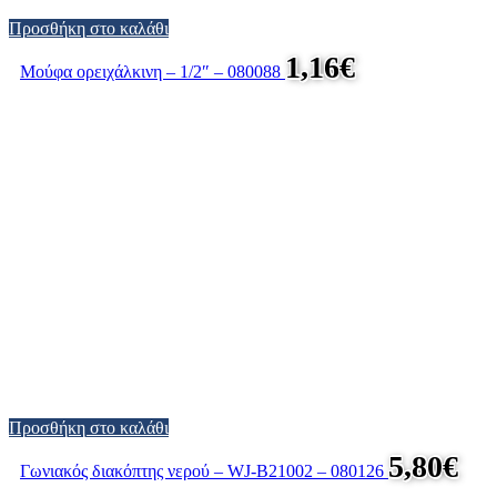
Προσθήκη στο καλάθι
1,16
€
Μούφα ορειχάλκινη – 1/2″ – 080088
Προσθήκη στο καλάθι
5,80
€
Γωνιακός διακόπτης νερού – WJ-B21002 – 080126