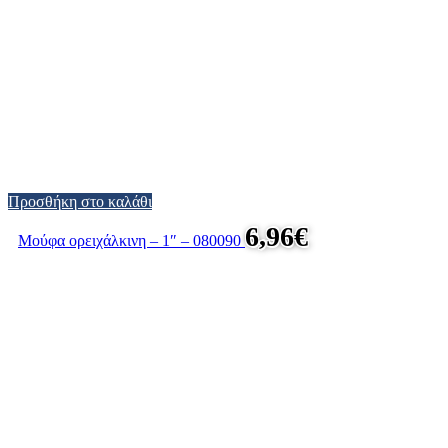
Προσθήκη στο καλάθι
6,96
€
Μούφα ορειχάλκινη – 1″ – 080090