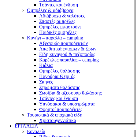
Τσάντες και ένδυση
Ομπρέλες & αδιάβροχα
Αδιάβροχα & γαλότσες
Σπαστές ομπρέλες
Ομπρέλες μπαστούνι
Παιδικές ομπρέλες
Κυνήγι – παραλία – camping
Αξεσουάρ πομποδεκτών
Απωθητικά εντόμων & ζώων
Είδη κυνηγιού & πεζοπορίας
Καρέκλες παραλίας – camping
Κιάλια
Ομπρέλες θαλάσσης
Παγούρια-Θερμός
Σκηνές
Στρώματα θαλάσσης
Σωσίβια & αξεσουάρ θαλάσσης
Τσάντες και ένδυση
Υπνόσακοι & υποστρώματα
Φορητοί πομποδέκτες
Τουριστικά & εποχιακά είδη
Χριστουγεννιάτικα
ΕΡΓΑΛΕΙΑ
Εργαλεία
Βίδες & καρφιά