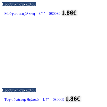
Προσθήκη στο καλάθι
1,86
€
Μούφα ορειχάλκινη – 3/4″ – 080089
Προσθήκη στο καλάθι
1,86
€
Ταφ σύνδεσης θηλυκό – 1/4″ – 080069