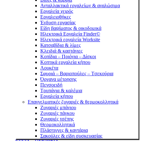
Ανταλλακτικά εργαλείων & αναλώσιμα
Eργαλεία χειρός
Εργαλειοθήκες
Ένδυση εργασίας
Είδη βαψίματος & οικοδομικά
Ηλεκτρικά Εργαλεία Finder©
Ηλεκτρικά εργαλεία Worksite
Κατσαβίδια & λίμες
Κλειδιά & καστάνιες
Κοπίδια – Πριόνια – Δίσκοι
Κοπτικά εργαλεία κήπου
Λουκέτα
Σφυριά – Bαριοπούλες – Tσεκούρια
Όργανα μέτρησης
Πενσοειδή
Τρυπάνια & καλέμια
Εργαλεία κήπου
Επαγγελματικές ζυγαριές & θερμοκολλητικά
Ζυγαριές μπάνιου
Ζυγαριές πάγκου
Ζυγαριές τσέπης
Θερμοκολλητικά
Πλάστιγγες & καντάρια
Σακούλες & είδη συσκευασίας