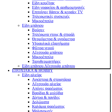
Είδη κουζίνας
Είδη γραφείου & αριθμομηχανές
Επιτοίχιες βάσεις & κεραίες TV
Τηλεφωνικές συσκευές
Μικροέπιπλα
Είδη μπάνιου
Βρύσες
Τηλέφωνα ντους & σπιράλ
Θερμόμετρα & υγρόμετρα
Υδραυλικά εξαρτήματα
Φίλτρα νερού
Αξεσουάρ μπάνιου
Μικροέπιπλα
Ταχυθερμαντήρες
Είδη μπάνιου Αξεσουάρ μπάνιου
ΕΠΟΧΙΑΚΑ & HOBBY
Είδη αλιείας
Αγκίστρια & στριφτάρια
Αξεσουάρ αλιείας
Απόχες ψαρέματος
Βαρίδια & μολύβια
Δίχτυα & παγίδες
Δολώματα
Καλάμια ψαρέματος
Μαλαγρωτές