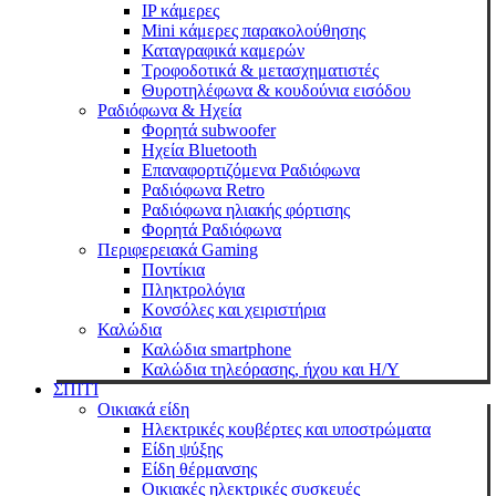
IP κάμερες
Mini κάμερες παρακολούθησης
Καταγραφικά καμερών
Τροφοδοτικά & μετασχηματιστές
Θυροτηλέφωνα & κουδούνια εισόδου
Ραδιόφωνα & Ηχεία
Φορητά subwoofer
Ηχεία Bluetooth
Επαναφορτιζόμενα Ραδιόφωνα
Ραδιόφωνα Retro
Ραδιόφωνα ηλιακής φόρτισης
Φορητά Ραδιόφωνα
Περιφερειακά Gaming
Ποντίκια
Πληκτρολόγια
Κονσόλες και χειριστήρια
Καλώδια
Καλώδια smartphone
Καλώδια τηλεόρασης, ήχου και Η/Υ
ΣΠΙΤΙ
Οικιακά είδη
Ηλεκτρικές κουβέρτες και υποστρώματα
Είδη ψύξης
Είδη θέρμανσης
Οικιακές ηλεκτρικές συσκευές