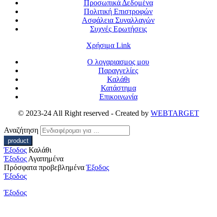
Προσωπικά Δεδομένα
Πολιτική Επιστροφών
Ασφάλεια Συναλλαγών
Συχνές Ερωτήσεις
Χρήσιμα Link
Ο λογαριασμος μου
Παραγγελίες
Καλάθι
Κατάστημα
Επικοινωνία
© 2023-24 All Right reserved - Created by
WEBTARGET
Αναζήτηση
Έξοδος
Καλάθι
Έξοδος
Αγαπημένα
Πρόσφατα προβεβλημένα
Έξοδος
Έξοδος
Έξοδος