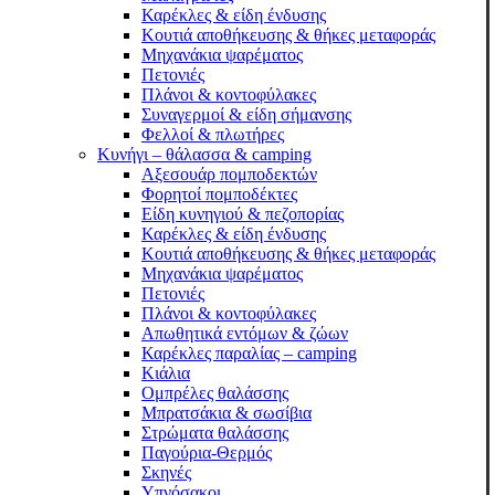
Καρέκλες & είδη ένδυσης
Κουτιά αποθήκευσης & θήκες μεταφοράς
Μηχανάκια ψαρέματος
Πετονιές
Πλάνοι & κοντοφύλακες
Συναγερμοί & είδη σήμανσης
Φελλοί & πλωτήρες
Κυνήγι – θάλασσα & camping
Αξεσουάρ πομποδεκτών
Φορητοί πομποδέκτες
Είδη κυνηγιού & πεζοπορίας
Καρέκλες & είδη ένδυσης
Κουτιά αποθήκευσης & θήκες μεταφοράς
Μηχανάκια ψαρέματος
Πετονιές
Πλάνοι & κοντοφύλακες
Απωθητικά εντόμων & ζώων
Καρέκλες παραλίας – camping
Κιάλια
Ομπρέλες θαλάσσης
Μπρατσάκια & σωσίβια
Στρώματα θαλάσσης
Παγούρια-Θερμός
Σκηνές
Υπνόσακοι