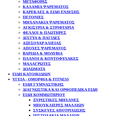
ΜΕΤΑΦΟΡΆΣ
ΚΑΛΆΜΙΑ ΨΑΡΈΜΑΤΟΣ
ΚΑΡΈΚΛΕΣ & ΕΊΔΗ ΈΝΔΥΣΗΣ
ΠΕΤΟΝΙΈΣ
ΜΗΧΑΝΆΚΙΑ ΨΑΡΈΜΑΤΟΣ
ΑΓΚΊΣΤΡΙΑ & ΣΤΡΙΦΤΆΡΙΑ
ΦΕΛΛΟΊ & ΠΛΩΤΉΡΕΣ
ΔΊΧΤΥΑ & ΠΑΓΊΔΕΣ
ΑΞΕΣΟΥΆΡ ΑΛΙΕΊΑΣ
ΑΠΌΧΕΣ ΨΑΡΈΜΑΤΟΣ
ΒΑΡΊΔΙΑ & ΜΟΛΎΒΙΑ
ΠΛΆΝΟΙ & ΚΟΝΤΟΦΎΛΑΚΕΣ
ΜΑΛΑΓΡΩΤΈΣ
ΔΟΛΏΜΑΤΑ
ΕΙΔΗ ΚΑΤΟΙΚΙΔΙΩΝ
ΥΓΕΙΑ - ΟΜΟΡΦΙΑ & FITNESS
ΕΊΔΗ ΓΥΜΝΑΣΤΙΚΉΣ
ΔΙΑΓΝΩΣΤΙΚΆ ΚΑΙ ΟΡΘΟΠΕΔΙΚΆ ΕΊΔΗ
ΕΊΔΗ ΚΟΜΜΩΤΗΡΊΟΥ
ΞΥΡΙΣΤΙΚΈΣ ΜΗΧΑΝΈΣ
ΜΠΟΥΚΛΙΈΡΕΣ ΜΑΛΛΙΏΝ
ΣΥΣΚΕΥΈΣ ΑΠΟΤΡΊΧΩΣΗΣ
ΠΙΣΤΟΛΆΚΙΑ ΜΑΛΛΙΏΝ