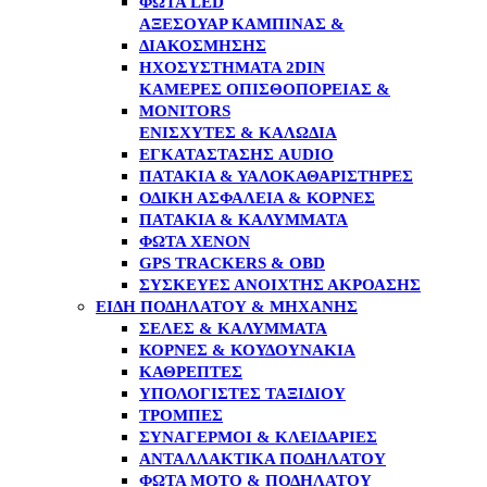
ΦΏΤΑ LED
ΑΞΕΣΟΥΆΡ ΚΑΜΠΊΝΑΣ &
ΔΙΑΚΌΣΜΗΣΗΣ
ΗΧΟΣΥΣΤΉΜΑΤΑ 2DIN
ΚΆΜΕΡΕΣ ΟΠΙΣΘΟΠΟΡΕΊΑΣ &
MONITORS
ΕΝΙΣΧΥΤΈΣ & ΚΑΛΏΔΙΑ
ΕΓΚΑΤΆΣΤΑΣΗΣ AUDIO
ΠΑΤΆΚΙΑ & ΥΑΛΟΚΑΘΑΡΙΣΤΉΡΕΣ
ΟΔΙΚΉ ΑΣΦΆΛΕΙΑ & ΚΌΡΝΕΣ
ΠΑΤΆΚΙΑ & ΚΑΛΎΜΜΑΤΑ
ΦΏΤΑ XENON
GPS TRACKERS & OBD
ΣΥΣΚΕΥΈΣ ΑΝΟΙΧΤΉΣ ΑΚΡΌΑΣΗΣ
ΕΊΔΗ ΠΟΔΗΛΆΤΟΥ & ΜΗΧΑΝΉΣ
ΣΈΛΕΣ & ΚΑΛΎΜΜΑΤΑ
ΚΌΡΝΕΣ & ΚΟΥΔΟΥΝΆΚΙΑ
ΚΑΘΡΈΠΤΕΣ
ΥΠΟΛΟΓΙΣΤΈΣ ΤΑΞΙΔΊΟΥ
ΤΡΌΜΠΕΣ
ΣΥΝΑΓΕΡΜΟΊ & ΚΛΕΙΔΑΡΙΈΣ
ΑΝΤΑΛΛΑΚΤΙΚΆ ΠΟΔΗΛΆΤΟΥ
ΦΏΤΑ MOTO & ΠΟΔΗΛΆΤΟΥ