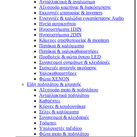
Ανταλλακτικά & αναλώσιμα
Αξεσουάρ καμπίνας & διακόσμησης
Εκκινητές μπαταρίας & inverters
Ενισχυτές & καλώδια εγκατάστασης Audio
Ηχεία αυτοκινήτου
Ηχοσυστήματα 1DIN
Ηχοσυστήματα 2DIN
Κάμερες οπισθοπορείας & monitors
Πατάκια & καλύμματα
Πατάκια & υαλοκαθαριστήρες
Προβολείς & φώτα όγκου LED
Συναγερμοί οχημάτων & κλειδαριές
Συσκευές ανοιχτής ακρόασης
Υαλοκαθαριστήρες
Φώτα XENON
Είδη ποδηλάτου & μηχανής
Αξεσουάρ moto & ποδηλάτου
Ανταλλακτικά ποδηλάτου
Καθρέπτες
Κόρνες & κουδουνάκια
Σέλες & καλύμματα
Συναγερμοί & κλειδαριές
Τρόμπες
Υπολογιστές ταξιδίου
Φώτα moto & ποδηλάτου