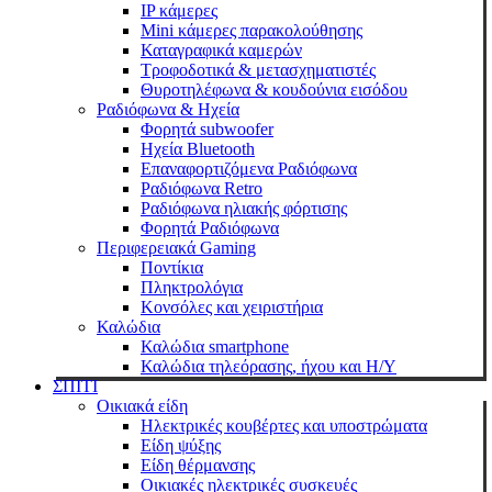
IP κάμερες
Mini κάμερες παρακολούθησης
Καταγραφικά καμερών
Τροφοδοτικά & μετασχηματιστές
Θυροτηλέφωνα & κουδούνια εισόδου
Ραδιόφωνα & Ηχεία
Φορητά subwoofer
Ηχεία Bluetooth
Επαναφορτιζόμενα Ραδιόφωνα
Ραδιόφωνα Retro
Ραδιόφωνα ηλιακής φόρτισης
Φορητά Ραδιόφωνα
Περιφερειακά Gaming
Ποντίκια
Πληκτρολόγια
Κονσόλες και χειριστήρια
Καλώδια
Καλώδια smartphone
Καλώδια τηλεόρασης, ήχου και Η/Υ
ΣΠΙΤΙ
Οικιακά είδη
Ηλεκτρικές κουβέρτες και υποστρώματα
Είδη ψύξης
Είδη θέρμανσης
Οικιακές ηλεκτρικές συσκευές