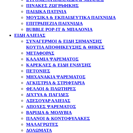
ΠΊΝΑΚΕΣ ΖΩΓΡΑΦΙΚΉΣ
ΠΑΙΔΙΚΆ ΠΑΤΊΝΙΑ
ΜΟΥΣΙΚΆ & ΕΚΠΑΙΔΕΥΤΙΚΆ ΠΑΙΧΝΊΔΙΑ
ΕΠΙΤΡΑΠΈΖΙΑ ΠΑΙΧΝΊΔΙΑ
BUBBLE POP-IT & ΜΠΑΛΌΝΙΑ
ΕΙΔΗ ΑΛΙΕΙΑΣ
ΣΥΝΑΓΕΡΜΟΊ & ΕΊΔΗ ΣΉΜΑΝΣΗΣ
ΚΟΥΤΙΆ ΑΠΟΘΉΚΕΥΣΗΣ & ΘΉΚΕΣ
ΜΕΤΑΦΟΡΆΣ
ΚΑΛΆΜΙΑ ΨΑΡΈΜΑΤΟΣ
ΚΑΡΈΚΛΕΣ & ΕΊΔΗ ΈΝΔΥΣΗΣ
ΠΕΤΟΝΙΈΣ
ΜΗΧΑΝΆΚΙΑ ΨΑΡΈΜΑΤΟΣ
ΑΓΚΊΣΤΡΙΑ & ΣΤΡΙΦΤΆΡΙΑ
ΦΕΛΛΟΊ & ΠΛΩΤΉΡΕΣ
ΔΊΧΤΥΑ & ΠΑΓΊΔΕΣ
ΑΞΕΣΟΥΆΡ ΑΛΙΕΊΑΣ
ΑΠΌΧΕΣ ΨΑΡΈΜΑΤΟΣ
ΒΑΡΊΔΙΑ & ΜΟΛΎΒΙΑ
ΠΛΆΝΟΙ & ΚΟΝΤΟΦΎΛΑΚΕΣ
ΜΑΛΑΓΡΩΤΈΣ
ΔΟΛΏΜΑΤΑ