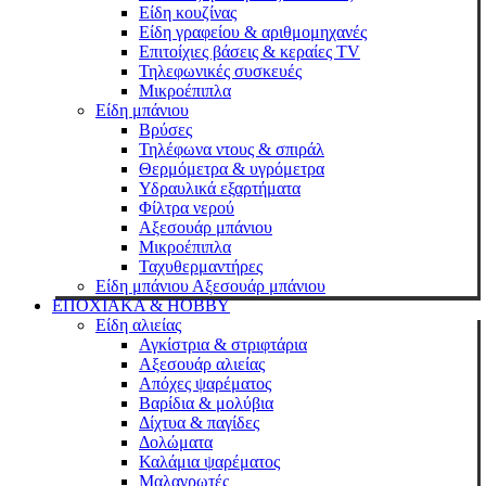
Είδη κουζίνας
Είδη γραφείου & αριθμομηχανές
Επιτοίχιες βάσεις & κεραίες TV
Τηλεφωνικές συσκευές
Μικροέπιπλα
Είδη μπάνιου
Βρύσες
Τηλέφωνα ντους & σπιράλ
Θερμόμετρα & υγρόμετρα
Υδραυλικά εξαρτήματα
Φίλτρα νερού
Αξεσουάρ μπάνιου
Μικροέπιπλα
Ταχυθερμαντήρες
Είδη μπάνιου Αξεσουάρ μπάνιου
ΕΠΟΧΙΑΚΑ & HOBBY
Είδη αλιείας
Αγκίστρια & στριφτάρια
Αξεσουάρ αλιείας
Απόχες ψαρέματος
Βαρίδια & μολύβια
Δίχτυα & παγίδες
Δολώματα
Καλάμια ψαρέματος
Μαλαγρωτές