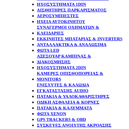
ΗΧΟΣΥΣΤΉΜΑΤΑ 1DIN
ΑΙΣΘΗΤΉΡΕΣ ΠΑΡΚΑΡΊΣΜΑΤΟΣ
ΑΕΡΟΣΥΜΠΙΕΣΤΈΣ
ΗΧΕΊΑ ΑΥΤΟΚΙΝΉΤΟΥ
ΣΥΝΑΓΕΡΜΟΊ ΟΧΗΜΆΤΩΝ &
ΚΛΕΙΔΑΡΙΈΣ
ΕΚΚΙΝΗΤΈΣ ΜΠΑΤΑΡΊΑΣ & INVERTERS
ΑΝΤΑΛΛΑΚΤΙΚΆ & ΑΝΑΛΏΣΙΜΑ
ΦΏΤΑ LED
ΑΞΕΣΟΥΆΡ ΚΑΜΠΊΝΑΣ &
ΔΙΑΚΌΣΜΗΣΗΣ
ΗΧΟΣΥΣΤΉΜΑΤΑ 2DIN
ΚΆΜΕΡΕΣ ΟΠΙΣΘΟΠΟΡΕΊΑΣ &
MONITORS
ΕΝΙΣΧΥΤΈΣ & ΚΑΛΏΔΙΑ
ΕΓΚΑΤΆΣΤΑΣΗΣ AUDIO
ΠΑΤΆΚΙΑ & ΥΑΛΟΚΑΘΑΡΙΣΤΉΡΕΣ
ΟΔΙΚΉ ΑΣΦΆΛΕΙΑ & ΚΌΡΝΕΣ
ΠΑΤΆΚΙΑ & ΚΑΛΎΜΜΑΤΑ
ΦΏΤΑ XENON
GPS TRACKERS & OBD
ΣΥΣΚΕΥΈΣ ΑΝΟΙΧΤΉΣ ΑΚΡΌΑΣΗΣ