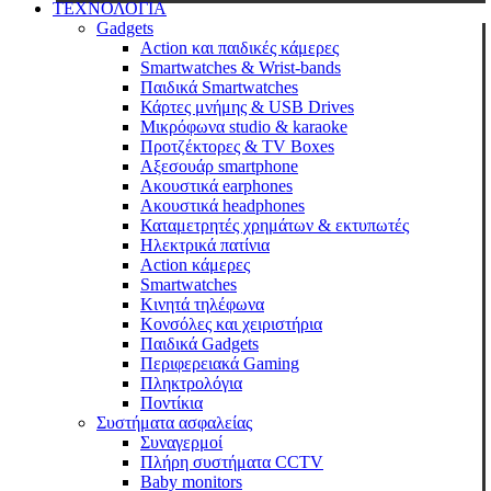
ΤΕΧΝΟΛΟΓΙΑ
Gadgets
Action και παιδικές κάμερες
Smartwatches & Wrist-bands
Παιδικά Smartwatches
Κάρτες μνήμης & USB Drives
Μικρόφωνα studio & karaoke
Προτζέκτορες & TV Boxes
Αξεσουάρ smartphone
Ακουστικά earphones
Ακουστικά headphones
Καταμετρητές χρημάτων & εκτυπωτές
Ηλεκτρικά πατίνια
Action κάμερες
Smartwatches
Κινητά τηλέφωνα
Κονσόλες και χειριστήρια
Παιδικά Gadgets
Περιφερειακά Gaming
Πληκτρολόγια
Ποντίκια
Συστήματα ασφαλείας
Συναγερμοί
Πλήρη συστήματα CCTV
Baby monitors