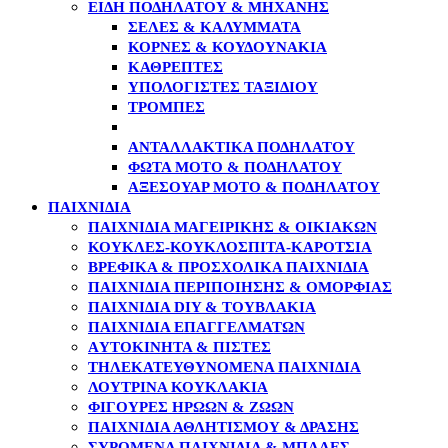
ΕΊΔΗ ΠΟΔΗΛΆΤΟΥ & ΜΗΧΑΝΉΣ
ΣΈΛΕΣ & ΚΑΛΎΜΜΑΤΑ
ΚΌΡΝΕΣ & ΚΟΥΔΟΥΝΆΚΙΑ
ΚΑΘΡΈΠΤΕΣ
ΥΠΟΛΟΓΙΣΤΈΣ ΤΑΞΙΔΊΟΥ
ΤΡΌΜΠΕΣ
ΣΥΝΑΓΕΡΜΟΊ & ΚΛΕΙΔΑΡΙΈΣ
ΑΝΤΑΛΛΑΚΤΙΚΆ ΠΟΔΗΛΆΤΟΥ
ΦΏΤΑ MOTO & ΠΟΔΗΛΆΤΟΥ
ΑΞΕΣΟΥΆΡ MOTO & ΠΟΔΗΛΆΤΟΥ
ΠΑΙΧΝΙΔΙΑ
ΠΑΙΧΝΊΔΙΑ ΜΑΓΕΙΡΙΚΉΣ & ΟΙΚΙΑΚΏΝ
ΚΟΎΚΛΕΣ-ΚΟΥΚΛΌΣΠΙΤΑ-ΚΑΡΌΤΣΙΑ
ΒΡΕΦΙΚΆ & ΠΡΟΣΧΟΛΙΚΆ ΠΑΙΧΝΊΔΙΑ
ΠΑΙΧΝΊΔΙΑ ΠΕΡΙΠΟΊΗΣΗΣ & ΟΜΟΡΦΙΆΣ
ΠΑΙΧΝΊΔΙΑ DIY & ΤΟΥΒΛΆΚΙΑ
ΠΑΙΧΝΊΔΙΑ ΕΠΑΓΓΕΛΜΆΤΩΝ
AΥΤΟΚΊΝΗΤΑ & ΠΊΣΤΕΣ
ΤΗΛΕΚΑΤΕΥΘΥΝΌΜΕΝΑ ΠΑΙΧΝΊΔΙΑ
ΛΟΎΤΡΙΝΑ ΚΟΥΚΛΆΚΙΑ
ΦΙΓΟΎΡΕΣ ΗΡΏΩΝ & ΖΏΩΝ
ΠΑΙΧΝΊΔΙΑ ΑΘΛΗΤΙΣΜΟΎ & ΔΡΆΣΗΣ
ΣΥΡΌΜΕΝΑ ΠΑΙΧΝΊΔΙΑ & ΜΠΆΛΕΣ