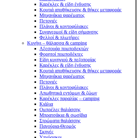
Καρέκλες & είδη ένδυσης
Κουτιά αποθήκευσης & θήκες μεταφοράς
Μηχανάκια ψαρέματος
Πετονιές
Πλάνοι & κοντοφύλακες
Συναγερμοί & είδη σήμανσης
Φελλοί & πλωτήρες
Κυνήγι – θάλασσα & camping
Αξεσουάρ πομποδεκτών
Φορητοί πομποδέκτες
Είδη κυνηγιού & πεζοπορίας
Καρέκλες & είδη ένδυσης
Κουτιά αποθήκευσης & θήκες μεταφοράς
Μηχανάκια ψαρέματος
Πετονιές
Πλάνοι & κοντοφύλακες
Απωθητικά εντόμων & ζώων
Καρέκλες παραλίας – camping
Κιάλια
Ομπρέλες θαλάσσης
Μπρατσάκια & σωσίβια
Στρώματα θαλάσσης
Παγούρια-Θερμός
Σκηνές
Υπνόσακοι