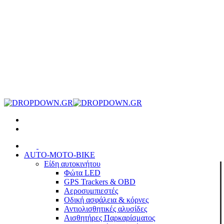
AUTO-MOTO-BIKE
Είδη αυτοκινήτου
Φώτα LED
GPS Trackers & OBD
Αεροσυμπιεστές
Οδική ασφάλεια & κόρνες
Αντιολισθητικές αλυσίδες
Αισθητήρες Παρκαρίσματος