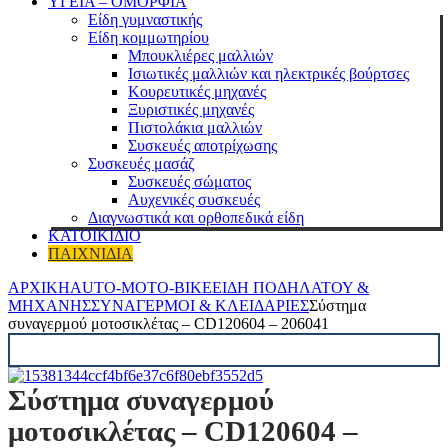
ΥΓΕΙΑ – ΟΜΟΡΦΙΑ
Είδη γυμναστικής
Είδη κομμωτηρίου
Μπουκλιέρες μαλλιών
Ισιωτικές μαλλιών και ηλεκτρικές βούρτσες
Κουρευτικές μηχανές
Ξυριστικές μηχανές
Πιστολάκια μαλλιών
Συσκευές αποτρίχωσης
Συσκευές μασάζ
Συσκευές σώματος
Αυχενικές συσκευές
Διαγνωστικά και ορθοπεδικά είδη
ΚΑΤΟΙΚΙΔΙΟ
ΠΑΙΧΝΙΔΙΑ
ΑΡΧΙΚΗ
AUTO-MOTO-BIKE
ΕΊΔΗ ΠΟΔΗΛΆΤΟΥ &
ΜΗΧΑΝΉΣ
ΣΥΝΑΓΕΡΜΟΊ & ΚΛΕΙΔΑΡΙΈΣ
Σύστημα
συναγερμού μοτοσικλέτας – CD120604 – 206041
Σύστημα συναγερμού
μοτοσικλέτας – CD120604 –