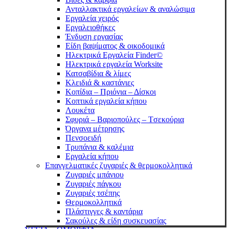
Ανταλλακτικά εργαλείων & αναλώσιμα
Eργαλεία χειρός
Εργαλειοθήκες
Ένδυση εργασίας
Είδη βαψίματος & οικοδομικά
Ηλεκτρικά Εργαλεία Finder©
Ηλεκτρικά εργαλεία Worksite
Κατσαβίδια & λίμες
Κλειδιά & καστάνιες
Κοπίδια – Πριόνια – Δίσκοι
Κοπτικά εργαλεία κήπου
Λουκέτα
Σφυριά – Bαριοπούλες – Tσεκούρια
Όργανα μέτρησης
Πενσοειδή
Τρυπάνια & καλέμια
Εργαλεία κήπου
Επαγγελματικές ζυγαριές & θερμοκολλητικά
Ζυγαριές μπάνιου
Ζυγαριές πάγκου
Ζυγαριές τσέπης
Θερμοκολλητικά
Πλάστιγγες & καντάρια
Σακούλες & είδη συσκευασίας