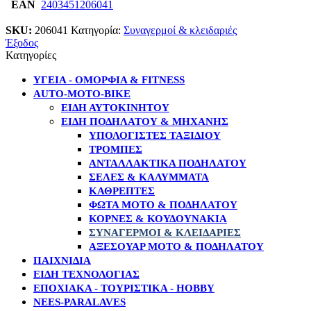
EAN
2403451206041
SKU:
206041
Κατηγορία:
Συναγερμοί & κλειδαριές
Έξοδος
Κατηγορίες
ΥΓΕΙΑ - ΟΜΟΡΦΙΑ & FITNESS
AUTO-MOTO-BIKE
ΕΊΔΗ ΑΥΤΟΚΙΝΉΤΟΥ
ΕΊΔΗ ΠΟΔΗΛΆΤΟΥ & ΜΗΧΑΝΉΣ
ΥΠΟΛΟΓΙΣΤΈΣ ΤΑΞΙΔΊΟΥ
ΤΡΌΜΠΕΣ
ΑΝΤΑΛΛΑΚΤΙΚΆ ΠΟΔΗΛΆΤΟΥ
ΣΈΛΕΣ & ΚΑΛΎΜΜΑΤΑ
ΚΑΘΡΈΠΤΕΣ
ΦΏΤΑ MOTO & ΠΟΔΗΛΆΤΟΥ
ΚΌΡΝΕΣ & ΚΟΥΔΟΥΝΆΚΙΑ
ΣΥΝΑΓΕΡΜΟΊ & ΚΛΕΙΔΑΡΙΈΣ
ΑΞΕΣΟΥΆΡ MOTO & ΠΟΔΗΛΆΤΟΥ
ΠΑΙΧΝΙΔΙΑ
ΕΙΔΗ ΤΕΧΝΟΛΟΓΙΑΣ
ΕΠΟΧΙΑΚΑ - ΤΟΥΡΙΣΤΙΚΑ - HOBBY
NEES-PARALAVES