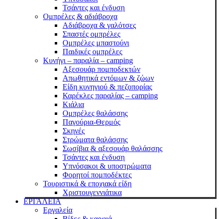
Τσάντες και ένδυση
Ομπρέλες & αδιάβροχα
Αδιάβροχα & γαλότσες
Σπαστές ομπρέλες
Ομπρέλες μπαστούνι
Παιδικές ομπρέλες
Κυνήγι – παραλία – camping
Αξεσουάρ πομποδεκτών
Απωθητικά εντόμων & ζώων
Είδη κυνηγιού & πεζοπορίας
Καρέκλες παραλίας – camping
Κιάλια
Ομπρέλες θαλάσσης
Παγούρια-Θερμός
Σκηνές
Στρώματα θαλάσσης
Σωσίβια & αξεσουάρ θαλάσσης
Τσάντες και ένδυση
Υπνόσακοι & υποστρώματα
Φορητοί πομποδέκτες
Τουριστικά & εποχιακά είδη
Χριστουγεννιάτικα
ΕΡΓΑΛΕΙΑ
Εργαλεία
Βίδες & καρφιά