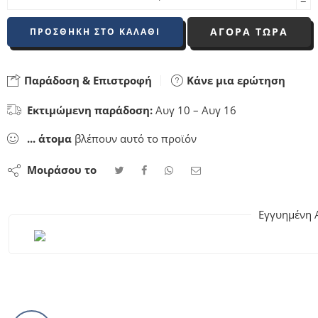
−
ΑΓΟΡΑ ΤΩΡΑ
ΠΡΟΣΘΉΚΗ ΣΤΟ ΚΑΛΆΘΙ
Παράδοση & Επιστροφή
Κάνε μια ερώτηση
Εκτιμώμενη παράδοση:
Αυγ 10 – Αυγ 16
...
άτομα
βλέπουν αυτό το προϊόν
Μοιράσου το
Εγγυημένη 