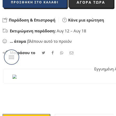
ΑΓΟΡΑ ΤΩΡΑ
ΠΡΟΣΘΉΚΗ ΣΤΟ ΚΑΛΆΘΙ
Παράδοση & Επιστροφή
Κάνε μια ερώτηση
Εκτιμώμενη παράδοση:
Αυγ 12 – Αυγ 18
...
άτομα
βλέπουν αυτό το προϊόν
Μοιράσου το
Εγγυημένη 