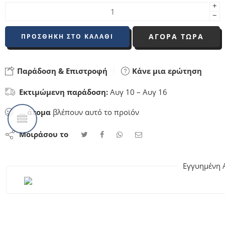
+
−
ΑΓΟΡΑ ΤΩΡΑ
ΠΡΟΣΘΉΚΗ ΣΤΟ ΚΑΛΆΘΙ
Παράδοση & Επιστροφή
Κάνε μια ερώτηση
Εκτιμώμενη παράδοση:
Αυγ 10 – Αυγ 16
...
άτομα
βλέπουν αυτό το προϊόν
Μοιράσου το
Εγγυημένη 