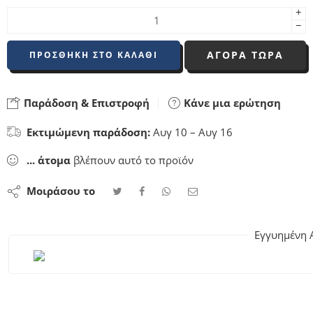
+
−
ΑΓΟΡΑ ΤΩΡΑ
ΠΡΟΣΘΉΚΗ ΣΤΟ ΚΑΛΆΘΙ
Παράδοση & Επιστροφή
Κάνε μια ερώτηση
Εκτιμώμενη παράδοση:
Αυγ 10 – Αυγ 16
...
άτομα
βλέπουν αυτό το προϊόν
Μοιράσου το
Εγγυημένη 