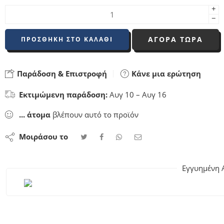
+
−
ΑΓΟΡΑ ΤΩΡΑ
ΠΡΟΣΘΉΚΗ ΣΤΟ ΚΑΛΆΘΙ
Παράδοση & Επιστροφή
Κάνε μια ερώτηση
Εκτιμώμενη παράδοση:
Αυγ 10 – Αυγ 16
...
άτομα
βλέπουν αυτό το προϊόν
Μοιράσου το
Εγγυημένη 