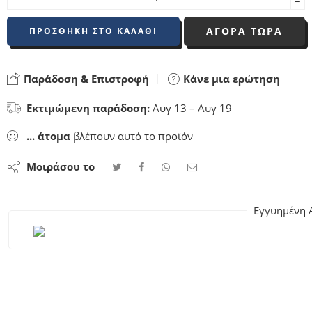
−
ΑΓΟΡΑ ΤΩΡΑ
ΠΡΟΣΘΉΚΗ ΣΤΟ ΚΑΛΆΘΙ
Παράδοση & Επιστροφή
Κάνε μια ερώτηση
Εκτιμώμενη παράδοση:
Αυγ 13 – Αυγ 19
...
άτομα
βλέπουν αυτό το προϊόν
Μοιράσου το
Εγγυημένη 