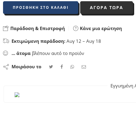
ΑΓΟΡΑ ΤΩΡΑ
ΠΡΟΣΘΉΚΗ ΣΤΟ ΚΑΛΆΘΙ
Παράδοση & Επιστροφή
Κάνε μια ερώτηση
Εκτιμώμενη παράδοση:
Αυγ 12 – Αυγ 18
...
άτομα
βλέπουν αυτό το προϊόν
Μοιράσου το
Εγγυημένη 