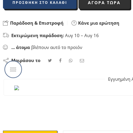
ΑΓΟΡΑ ΤΩΡΑ
ΠΡΟΣΘΉΚΗ ΣΤΟ ΚΑΛΆΘΙ
Παράδοση & Επιστροφή
Κάνε μια ερώτηση
Εκτιμώμενη παράδοση:
Αυγ 10 – Αυγ 16
...
άτομα
βλέπουν αυτό το προϊόν
Μοιράσου το
Εγγυημένη 