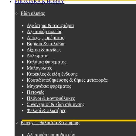
ΕΠΟΧΙΑΚΑ & HOBBY
Είδη αλιείας
Αγκίστρια & στριφτάρια
Αξεσουάρ αλιείας
Απόχες ψαρέματος
Βαρίδια & μολύβια
Δίχτυα & παγίδες
Δολώματα
Καλάμια ψαρέματος
Μαλαγρωτές
Καρέκλες & είδη ένδυσης
Κουτιά αποθήκευσης & θήκες μεταφοράς
Μηχανάκια ψαρέματος
Πετονιές
Πλάνοι & κοντοφύλακες
Συναγερμοί & είδη σήμανσης
Φελλοί & πλωτήρες
Κυνήγι – θάλασσα & camping
Αξεσουάρ πομποδεκτών