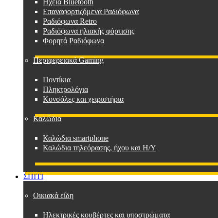
Ηχεία Bluetooth
Επαναφορτιζόμενα Ραδιόφωνα
Ραδιόφωνα Retro
Ραδιόφωνα ηλιακής φόρτισης
Φορητά Ραδιόφωνα
Περιφερειακά Gaming
Ποντίκια
Πληκτρολόγια
Κονσόλες και χειριστήρια
Καλώδια
Καλώδια smartphone
Καλώδια τηλεόρασης, ήχου και Η/Υ
ΣΠΙΤΙ
Οικιακά είδη
Ηλεκτρικές κουβέρτες και υποστρώματα