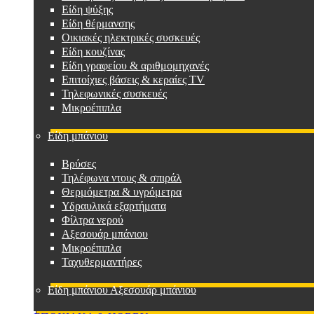
Είδη ψύξης
Είδη θέρμανσης
Οικιακές ηλεκτρικές συσκευές
Είδη κουζίνας
Είδη γραφείου & αριθμομηχανές
Επιτοίχιες βάσεις & κεραίες TV
Τηλεφωνικές συσκευές
Μικροέπιπλα
Είδη μπάνιου
Βρύσες
Τηλέφωνα ντους & σπιράλ
Θερμόμετρα & υγρόμετρα
Υδραυλικά εξαρτήματα
Φίλτρα νερού
Αξεσουάρ μπάνιου
Μικροέπιπλα
Ταχυθερμαντήρες
Είδη μπάνιου Αξεσουάρ μπάνιου