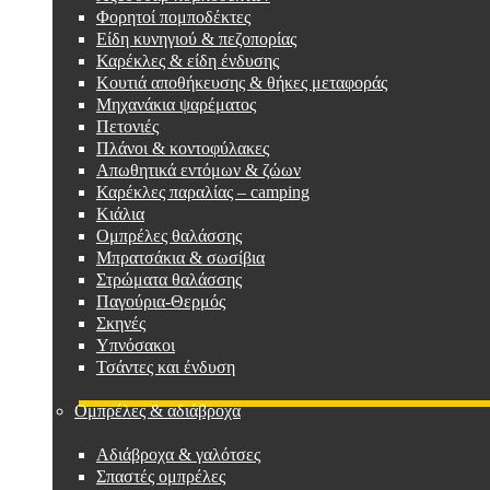
Φορητοί πομποδέκτες
Είδη κυνηγιού & πεζοπορίας
Καρέκλες & είδη ένδυσης
Κουτιά αποθήκευσης & θήκες μεταφοράς
Μηχανάκια ψαρέματος
Πετονιές
Πλάνοι & κοντοφύλακες
Απωθητικά εντόμων & ζώων
Καρέκλες παραλίας – camping
Κιάλια
Ομπρέλες θαλάσσης
Μπρατσάκια & σωσίβια
Στρώματα θαλάσσης
Παγούρια-Θερμός
Σκηνές
Υπνόσακοι
Τσάντες και ένδυση
Ομπρέλες & αδιάβροχα
Αδιάβροχα & γαλότσες
Σπαστές ομπρέλες