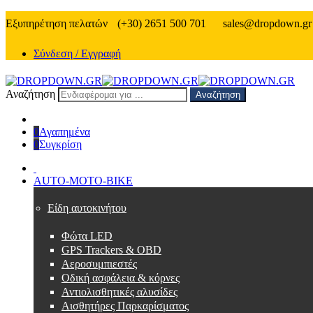
Εξυπηρέτηση πελατών
(+30) 2651 500 701
sales@dropdown.gr
Σύνδεση / Εγγραφή
Αναζήτηση
Αναζήτηση
0
Αγαπημένα
0
Συγκρίση
AUTO-MOTO-BIKE
Είδη αυτοκινήτου
Φώτα LED
GPS Trackers & OBD
Αεροσυμπιεστές
Οδική ασφάλεια & κόρνες
Αντιολισθητικές αλυσίδες
Αισθητήρες Παρκαρίσματος