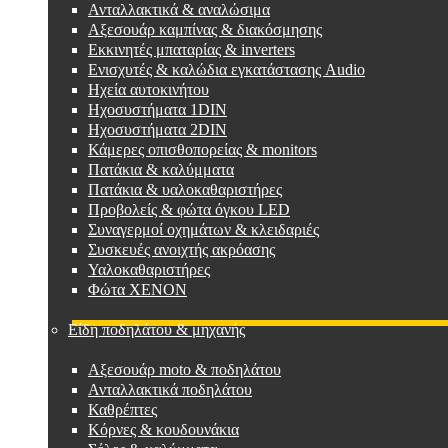
Ανταλλακτικά & αναλώσιμα
Αξεσουάρ καμπίνας & διακόσμησης
Εκκινητές μπαταρίας & inverters
Ενισχυτές & καλώδια εγκατάστασης Audio
Ηχεία αυτοκινήτου
Ηχοσυστήματα 1DIN
Ηχοσυστήματα 2DIN
Κάμερες οπισθοπορείας & monitors
Πατάκια & καλύμματα
Πατάκια & υαλοκαθαριστήρες
Προβολείς & φώτα όγκου LED
Συναγερμοί οχημάτων & κλειδαριές
Συσκευές ανοιχτής ακρόασης
Υαλοκαθαριστήρες
Φώτα XENON
Είδη ποδηλάτου & μηχανής
Αξεσουάρ moto & ποδηλάτου
Ανταλλακτικά ποδηλάτου
Καθρέπτες
Κόρνες & κουδουνάκια