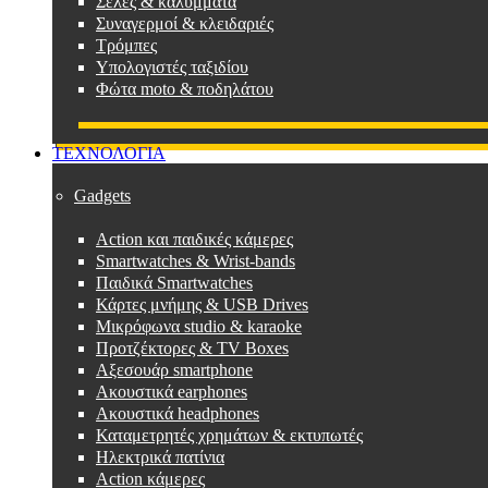
Σέλες & καλύμματα
Συναγερμοί & κλειδαριές
Τρόμπες
Υπολογιστές ταξιδίου
Φώτα moto & ποδηλάτου
ΤΕΧΝΟΛΟΓΙΑ
Gadgets
Action και παιδικές κάμερες
Smartwatches & Wrist-bands
Παιδικά Smartwatches
Κάρτες μνήμης & USB Drives
Μικρόφωνα studio & karaoke
Προτζέκτορες & TV Boxes
Αξεσουάρ smartphone
Ακουστικά earphones
Ακουστικά headphones
Καταμετρητές χρημάτων & εκτυπωτές
Ηλεκτρικά πατίνια
Action κάμερες