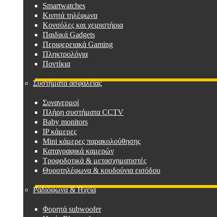
Smartwatches
Κινητά τηλέφωνα
Κονσόλες και χειριστήρια
Παιδικά Gadgets
Περιφερειακά Gaming
Πληκτρολόγια
Ποντίκια
Συστήματα ασφαλείας
Συναγερμοί
Πλήρη συστήματα CCTV
Baby monitors
IP κάμερες
Mini κάμερες παρακολούθησης
Καταγραφικά καμερών
Τροφοδοτικά & μετασχηματιστές
Θυροτηλέφωνα & κουδούνια εισόδου
Ραδιόφωνα & Ηχεία
Φορητά subwoofer