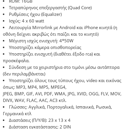
ROM: 16GB
Τετραπύρηνος επεξεργαστής (Quad Core)
Ρυθμίσεις ήχου (Equalizer)
Ισχύς: 4 x 60 watt
Λειτουργία Mirrorlink με Android και iPhone κινητά (η
οθόνη δείχνει ακριβώς ότι παίζει και το κινητό)
Μέγιστη ισχύς ενισχυτή: 4*50W
Υποστηρίζει κάμερα οπισθοπορείας
Υποστηρίζει ενισχυτή (διαθέτει έξοδο rca) και
προσκέφαλα.
Σύνδεση με τα χειριστήρια στο τιμόνι μέσω αντάπτορα
(δεν περιλαμβάνεται)
Υποστηρίζει όλους τους τύπους ήχου, video και εικόνας
όπως: MP3, MP4, MP5, MPEG4,
JPEG, BMP, GIF, AVI, PDF, WMA, JPG, XVID, OGG, FLV, MOV,
DIVX, WAV, FLAC, AAC, AC3 κτλ.
Γλώσσες: Αγγλικά, Πορτογαλικά, Ισπανικά, Ρωσικά,
Γερμανικά κτλ
Διαστάσεις (Π/Υ/Β): 23 x 13 x 4
Διάσταση εγκατάστασης: 2 DIN