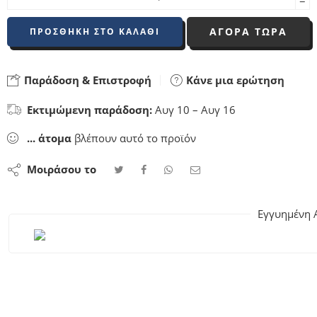
−
ΑΓΟΡΑ ΤΩΡΑ
ΠΡΟΣΘΉΚΗ ΣΤΟ ΚΑΛΆΘΙ
Παράδοση & Επιστροφή
Κάνε μια ερώτηση
Εκτιμώμενη παράδοση:
Αυγ 10 – Αυγ 16
...
άτομα
βλέπουν αυτό το προϊόν
Μοιράσου το
Εγγυημένη 