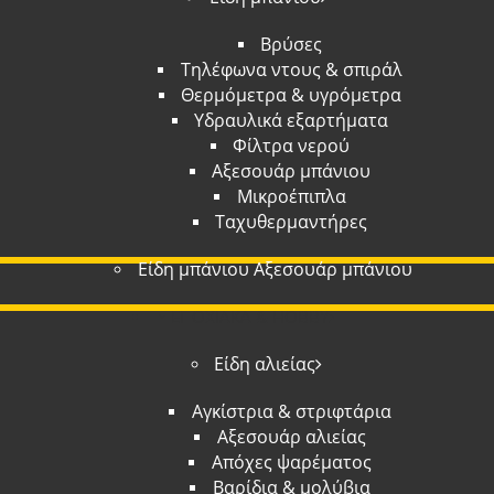
Βρύσες
Τηλέφωνα ντους & σπιράλ
Θερμόμετρα & υγρόμετρα
Υδραυλικά εξαρτήματα
Φίλτρα νερού
Αξεσουάρ μπάνιου
Μικροέπιπλα
Ταχυθερμαντήρες
Είδη μπάνιου Αξεσουάρ μπάνιου
ΕΠΟΧΙΑΚΑ & HOBBY
Είδη αλιείας
Αγκίστρια & στριφτάρια
Αξεσουάρ αλιείας
Απόχες ψαρέματος
Βαρίδια & μολύβια