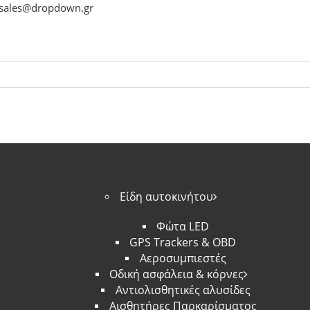
sales@dropdown.gr
AUTO-MOTO-BIKE
Είδη αυτοκινήτου
Φώτα LED
GPS Trackers & OBD
Αεροσυμπιεστές
Οδική ασφάλεια & κόρνες
Αντιολισθητικές αλυσίδες
Αισθητήρες Παρκαρίσματος