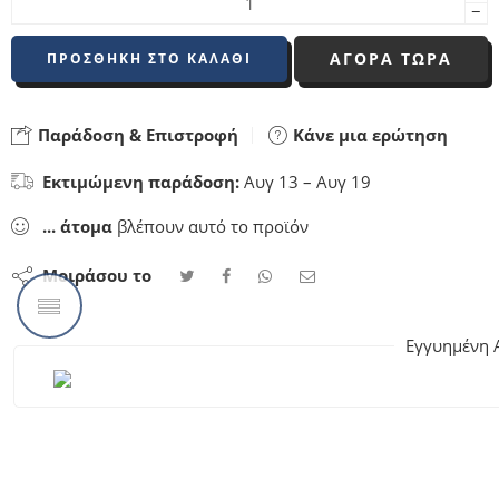
−
ΑΓΟΡΑ ΤΩΡΑ
ΠΡΟΣΘΉΚΗ ΣΤΟ ΚΑΛΆΘΙ
Παράδοση & Επιστροφή
Κάνε μια ερώτηση
Εκτιμώμενη παράδοση:
Αυγ 13 – Αυγ 19
...
άτομα
βλέπουν αυτό το προϊόν
Μοιράσου το
Εγγυημένη 