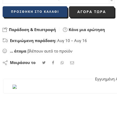
−
ΑΓΟΡΑ ΤΩΡΑ
ΠΡΟΣΘΉΚΗ ΣΤΟ ΚΑΛΆΘΙ
Παράδοση & Επιστροφή
Κάνε μια ερώτηση
Εκτιμώμενη παράδοση:
Αυγ 10 – Αυγ 16
...
άτομα
βλέπουν αυτό το προϊόν
Μοιράσου το
Εγγυημένη 