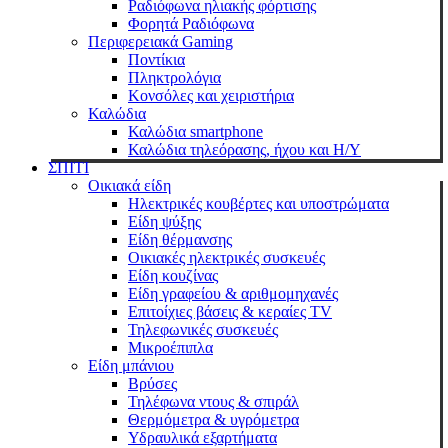
Ραδιόφωνα ηλιακής φόρτισης
Φορητά Ραδιόφωνα
Περιφερειακά Gaming
Ποντίκια
Πληκτρολόγια
Κονσόλες και χειριστήρια
Καλώδια
Καλώδια smartphone
Καλώδια τηλεόρασης, ήχου και Η/Υ
ΣΠΙΤΙ
Οικιακά είδη
Ηλεκτρικές κουβέρτες και υποστρώματα
Είδη ψύξης
Είδη θέρμανσης
Οικιακές ηλεκτρικές συσκευές
Είδη κουζίνας
Είδη γραφείου & αριθμομηχανές
Επιτοίχιες βάσεις & κεραίες TV
Τηλεφωνικές συσκευές
Μικροέπιπλα
Είδη μπάνιου
Βρύσες
Τηλέφωνα ντους & σπιράλ
Θερμόμετρα & υγρόμετρα
Υδραυλικά εξαρτήματα