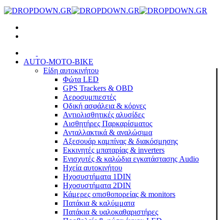
AUTO-MOTO-BIKE
Είδη αυτοκινήτου
Φώτα LED
GPS Trackers & OBD
Αεροσυμπιεστές
Οδική ασφάλεια & κόρνες
Αντιολισθητικές αλυσίδες
Αισθητήρες Παρκαρίσματος
Ανταλλακτικά & αναλώσιμα
Αξεσουάρ καμπίνας & διακόσμησης
Εκκινητές μπαταρίας & inverters
Ενισχυτές & καλώδια εγκατάστασης Audio
Ηχεία αυτοκινήτου
Ηχοσυστήματα 1DIN
Ηχοσυστήματα 2DIN
Κάμερες οπισθοπορείας & monitors
Πατάκια & καλύμματα
Πατάκια & υαλοκαθαριστήρες