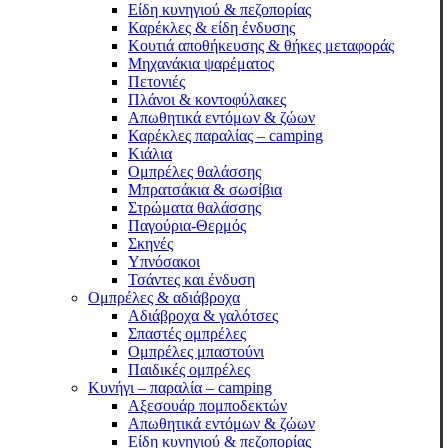
Είδη κυνηγιού & πεζοπορίας
Καρέκλες & είδη ένδυσης
Κουτιά αποθήκευσης & θήκες μεταφοράς
Μηχανάκια ψαρέματος
Πετονιές
Πλάνοι & κοντοφύλακες
Απωθητικά εντόμων & ζώων
Καρέκλες παραλίας – camping
Κιάλια
Ομπρέλες θαλάσσης
Μπρατσάκια & σωσίβια
Στρώματα θαλάσσης
Παγούρια-Θερμός
Σκηνές
Υπνόσακοι
Τσάντες και ένδυση
Ομπρέλες & αδιάβροχα
Αδιάβροχα & γαλότσες
Σπαστές ομπρέλες
Ομπρέλες μπαστούνι
Παιδικές ομπρέλες
Κυνήγι – παραλία – camping
Αξεσουάρ πομποδεκτών
Απωθητικά εντόμων & ζώων
Είδη κυνηγιού & πεζοπορίας