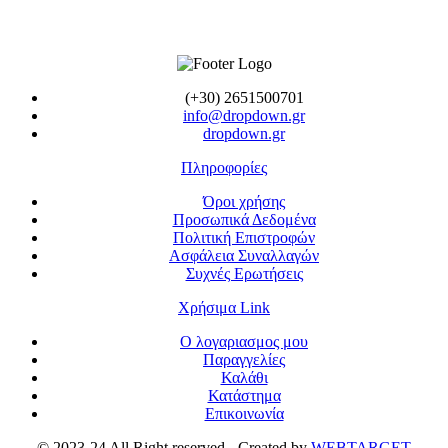
(+30) 2651500701
info@dropdown.gr
dropdown.gr
Πληροφορίες
Όροι χρήσης
Προσωπικά Δεδομένα
Πολιτική Επιστροφών
Ασφάλεια Συναλλαγών
Συχνές Ερωτήσεις
Χρήσιμα Link
Ο λογαριασμος μου
Παραγγελίες
Καλάθι
Κατάστημα
Επικοινωνία
© 2023-24 All Right reserved - Created by
WEBTARGET