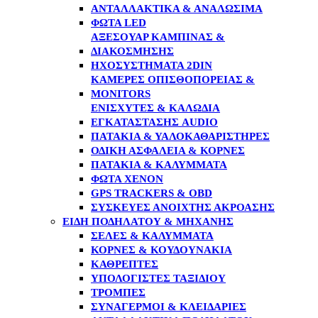
ΑΝΤΑΛΛΑΚΤΙΚΆ & ΑΝΑΛΏΣΙΜΑ
ΦΏΤΑ LED
ΑΞΕΣΟΥΆΡ ΚΑΜΠΊΝΑΣ &
ΔΙΑΚΌΣΜΗΣΗΣ
ΗΧΟΣΥΣΤΉΜΑΤΑ 2DIN
ΚΆΜΕΡΕΣ ΟΠΙΣΘΟΠΟΡΕΊΑΣ &
MONITORS
ΕΝΙΣΧΥΤΈΣ & ΚΑΛΏΔΙΑ
ΕΓΚΑΤΆΣΤΑΣΗΣ AUDIO
ΠΑΤΆΚΙΑ & ΥΑΛΟΚΑΘΑΡΙΣΤΉΡΕΣ
ΟΔΙΚΉ ΑΣΦΆΛΕΙΑ & ΚΌΡΝΕΣ
ΠΑΤΆΚΙΑ & ΚΑΛΎΜΜΑΤΑ
ΦΏΤΑ XENON
GPS TRACKERS & OBD
ΣΥΣΚΕΥΈΣ ΑΝΟΙΧΤΉΣ ΑΚΡΌΑΣΗΣ
ΕΊΔΗ ΠΟΔΗΛΆΤΟΥ & ΜΗΧΑΝΉΣ
ΣΈΛΕΣ & ΚΑΛΎΜΜΑΤΑ
ΚΌΡΝΕΣ & ΚΟΥΔΟΥΝΆΚΙΑ
ΚΑΘΡΈΠΤΕΣ
ΥΠΟΛΟΓΙΣΤΈΣ ΤΑΞΙΔΊΟΥ
ΤΡΌΜΠΕΣ
ΣΥΝΑΓΕΡΜΟΊ & ΚΛΕΙΔΑΡΙΈΣ