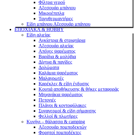
Φίλτρα νερού
Αξεσουάρ μπάνιου
Μικροέπιπλα
Ταχυθερμαντήρες
Είδη μπάνιου Αξεσουάρ μπάνιου
ΕΠΟΧΙΑΚΑ & HOBBY
Είδη αλιείας
Αγκίστρια & στριφτάρια
Αξεσουάρ αλιείας
Απόχες ψαρέματος
Βαρίδια & μολύβια
Δίχτυα & παγίδες
Δολώματα
Καλάμια ψαρέματος
Μαλαγρωτές
Καρέκλες & είδη ένδυσης
Κουτιά αποθήκευσης & θήκες μεταφοράς
Μηχανάκια ψαρέματος
Πετονιές
Πλάνοι & κοντοφύλακες
Συναγερμοί & είδη σήμανσης
Φελλοί & πλωτήρες
Κυνήγι – θάλασσα & camping
Αξεσουάρ πομποδεκτών
Φορητοί πομποδέκτες