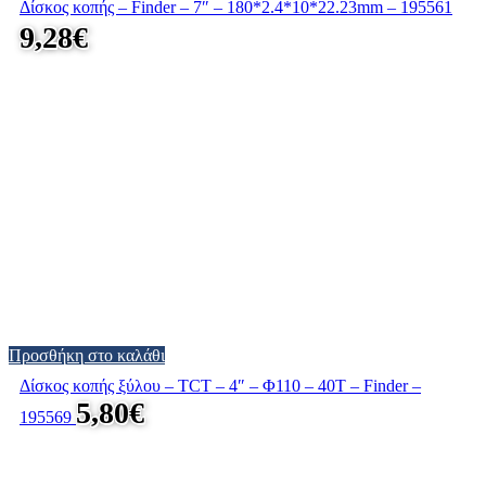
Δίσκος κοπής – Finder – 7″ – 180*2.4*10*22.23mm – 195561
9,28
€
Προσθήκη στο καλάθι
Δίσκος κοπής ξύλου – TCT – 4″ – Φ110 – 40T – Finder –
5,80
€
195569