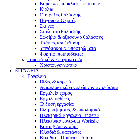
Καρέκλες παραλίας – camping
Κιάλια
Ομπρέλες θαλάσσης
Παγούρια-Θερμός
Σκηνές
Στρώματα θαλάσσης
Σωσίβια & αξεσουάρ θαλάσσης
Τσάντες και ένδυση
Υπνόσακοι & υποστρώματα
Φορητοί πομποδέκτες
Τουριστικά & εποχιακά είδη
Χριστουγεννιάτικα
ΕΡΓΑΛΕΙΑ
Εργαλεία
Βίδες & καρφιά
Ανταλλακτικά εργαλείων & αναλώσιμα
Eργαλεία χειρός
Εργαλειοθήκες
Ένδυση εργασίας
Είδη βαψίματος & οικοδομικά
Ηλεκτρικά Εργαλεία Finder©
Ηλεκτρικά εργαλεία Worksite
Κατσαβίδια & λίμες
Κλειδιά & καστάνιες
Κοπίδια – Πριόνια – Δίσκοι