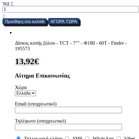
τμχ
+
−
ΑΓΟΡΑ ΤΩΡΑ
Προσθήκη στο καλάθι
Δίσκος κοπής ξύλου - TCT - 7"" - Φ180 - 60T - Finder -
195573
13,92
€
Αίτημα Επικοινωνίας
Χώρα
Email (υποχρεωτικό)
Τηλέφωνο (υποχρεωτικό)
Τηλεφωνική κλήση
SMS
WhatsApp
Viber