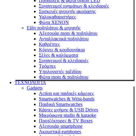
Προβολείς & φώτα όγκου LED
Συναγερμοί οχημάτων & κλειδαριές
Συσκευές ανοιχτής ακρόασης
Υαλοκαθαριστήρες
Φώτα XENON
Είδη ποδηλάτου & μηχανής
Αξεσουάρ moto & ποδηλάτου
Ανταλλακτικά ποδηλάτου
Καθρέπτες
Κόρνες & κουδουνάκια
Σέλες & καλύμματα
Συναγερμοί & κλειδαριές
Τρόμπες
Υπολογιστές ταξιδίου
Φώτα moto & ποδηλάτου
ΤΕΧΝΟΛΟΓΙΑ
Gadgets
Action και παιδικές κάμερες
Smartwatches & Wrist-bands
Παιδικά Smartwatches
Κάρτες μνήμης & USB Drives
Μικρόφωνα studio & karaoke
Προτζέκτορες & TV Boxes
Αξεσουάρ smartphone
Ακουστικά earphones