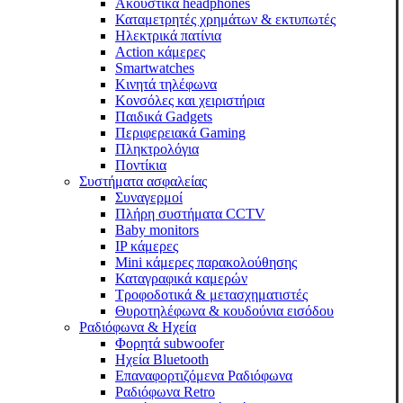
Ακουστικά headphones
Καταμετρητές χρημάτων & εκτυπωτές
Ηλεκτρικά πατίνια
Action κάμερες
Smartwatches
Κινητά τηλέφωνα
Κονσόλες και χειριστήρια
Παιδικά Gadgets
Περιφερειακά Gaming
Πληκτρολόγια
Ποντίκια
Συστήματα ασφαλείας
Συναγερμοί
Πλήρη συστήματα CCTV
Baby monitors
IP κάμερες
Mini κάμερες παρακολούθησης
Καταγραφικά καμερών
Τροφοδοτικά & μετασχηματιστές
Θυροτηλέφωνα & κουδούνια εισόδου
Ραδιόφωνα & Ηχεία
Φορητά subwoofer
Ηχεία Bluetooth
Επαναφορτιζόμενα Ραδιόφωνα
Ραδιόφωνα Retro