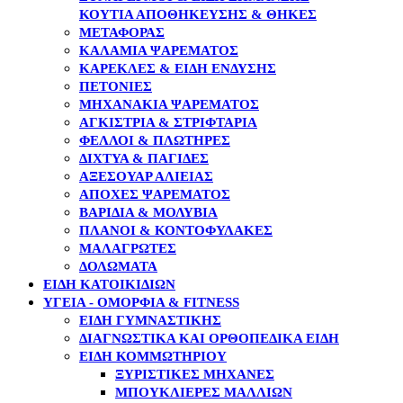
ΚΟΥΤΙΆ ΑΠΟΘΉΚΕΥΣΗΣ & ΘΉΚΕΣ
ΜΕΤΑΦΟΡΆΣ
ΚΑΛΆΜΙΑ ΨΑΡΈΜΑΤΟΣ
ΚΑΡΈΚΛΕΣ & ΕΊΔΗ ΈΝΔΥΣΗΣ
ΠΕΤΟΝΙΈΣ
ΜΗΧΑΝΆΚΙΑ ΨΑΡΈΜΑΤΟΣ
ΑΓΚΊΣΤΡΙΑ & ΣΤΡΙΦΤΆΡΙΑ
ΦΕΛΛΟΊ & ΠΛΩΤΉΡΕΣ
ΔΊΧΤΥΑ & ΠΑΓΊΔΕΣ
ΑΞΕΣΟΥΆΡ ΑΛΙΕΊΑΣ
ΑΠΌΧΕΣ ΨΑΡΈΜΑΤΟΣ
ΒΑΡΊΔΙΑ & ΜΟΛΎΒΙΑ
ΠΛΆΝΟΙ & ΚΟΝΤΟΦΎΛΑΚΕΣ
ΜΑΛΑΓΡΩΤΈΣ
ΔΟΛΏΜΑΤΑ
ΕΙΔΗ ΚΑΤΟΙΚΙΔΙΩΝ
ΥΓΕΙΑ - ΟΜΟΡΦΙΑ & FITNESS
ΕΊΔΗ ΓΥΜΝΑΣΤΙΚΉΣ
ΔΙΑΓΝΩΣΤΙΚΆ ΚΑΙ ΟΡΘΟΠΕΔΙΚΆ ΕΊΔΗ
ΕΊΔΗ ΚΟΜΜΩΤΗΡΊΟΥ
ΞΥΡΙΣΤΙΚΈΣ ΜΗΧΑΝΈΣ
ΜΠΟΥΚΛΙΈΡΕΣ ΜΑΛΛΙΏΝ