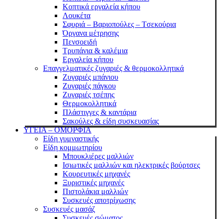
Κοπτικά εργαλεία κήπου
Λουκέτα
Σφυριά – Bαριοπούλες – Tσεκούρια
Όργανα μέτρησης
Πενσοειδή
Τρυπάνια & καλέμια
Εργαλεία κήπου
Επαγγελματικές ζυγαριές & θερμοκολλητικά
Ζυγαριές μπάνιου
Ζυγαριές πάγκου
Ζυγαριές τσέπης
Θερμοκολλητικά
Πλάστιγγες & καντάρια
Σακούλες & είδη συσκευασίας
ΥΓΕΙΑ – ΟΜΟΡΦΙΑ
Είδη γυμναστικής
Είδη κομμωτηρίου
Μπουκλιέρες μαλλιών
Ισιωτικές μαλλιών και ηλεκτρικές βούρτσες
Κουρευτικές μηχανές
Ξυριστικές μηχανές
Πιστολάκια μαλλιών
Συσκευές αποτρίχωσης
Συσκευές μασάζ
Συσκευές σώματος