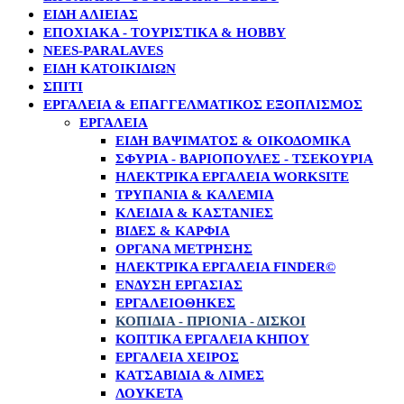
ΕΙΔΗ ΑΛΙΕΙΑΣ
ΕΠΟΧΙΑΚΑ - ΤΟΥΡΙΣΤΙΚΑ & HOBBY
NEES-PARALAVES
ΕΙΔΗ ΚΑΤΟΙΚΙΔΙΩΝ
ΣΠΙΤΙ
ΕΡΓΑΛΕΙΑ & ΕΠΑΓΓΕΛΜΑΤΙΚΟΣ ΕΞΟΠΛΙΣΜΟΣ
ΕΡΓΑΛΕΊΑ
ΕΊΔΗ ΒΑΨΊΜΑΤΟΣ & ΟΙΚΟΔΟΜΙΚΆ
ΣΦΥΡΙΆ - BΑΡΙΟΠΟΎΛΕΣ - TΣΕΚΟΎΡΙΑ
ΗΛΕΚΤΡΙΚΆ ΕΡΓΑΛΕΊΑ WORKSITE
ΤΡΥΠΆΝΙΑ & ΚΑΛΈΜΙΑ
ΚΛΕΙΔΙΆ & ΚΑΣΤΆΝΙΕΣ
ΒΊΔΕΣ & ΚΑΡΦΙΆ
ΌΡΓΑΝΑ ΜΈΤΡΗΣΗΣ
ΗΛΕΚΤΡΙΚΆ ΕΡΓΑΛΕΊΑ FINDER©
ΈΝΔΥΣΗ ΕΡΓΑΣΊΑΣ
ΕΡΓΑΛΕΙΟΘΉΚΕΣ
ΚΟΠΊΔΙΑ - ΠΡΙΌΝΙΑ - ΔΊΣΚΟΙ
ΚΟΠΤΙΚΆ ΕΡΓΑΛΕΊΑ ΚΉΠΟΥ
EΡΓΑΛΕΊΑ ΧΕΙΡΌΣ
ΚΑΤΣΑΒΊΔΙΑ & ΛΊΜΕΣ
ΛΟΥΚΈΤΑ