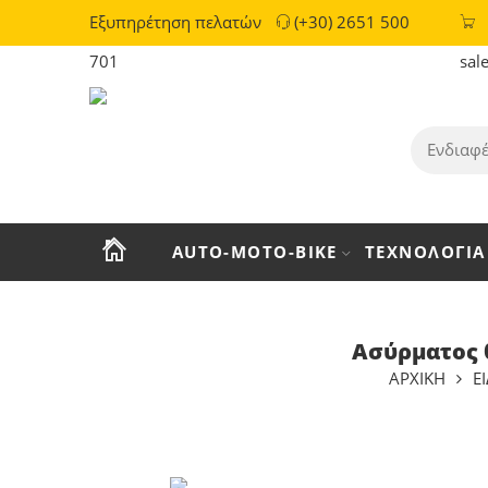
Εξυπηρέτηση πελατών
(+30) 2651 500
701
sal
AUTO-MOTO-BIKE
ΤΕΧΝΟΛΟΓΙΑ
Ασύρματος 
ΑΡΧΙΚΗ
Ε