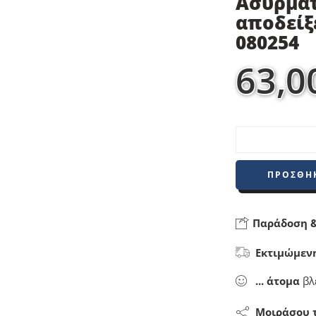
Ασύρμα
αποδείξε
080254
63,0
ΠΡΟΣΘΉΚ
Παράδοση &
Εκτιμώμεν
...
άτομα
βλ
Μοιράσου 