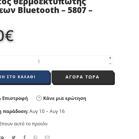
τος θερμοεκτυπωτής
ων Bluetooth – 5807 –
0
€
+
−
ΑΓΟΡΑ ΤΩΡΑ
Η ΣΤΟ ΚΑΛΆΘΙ
 Επιστροφή
Κάνε μια ερώτηση
η παράδοση:
Αυγ 10 – Αυγ 16
έπουν αυτό το προϊόν
το