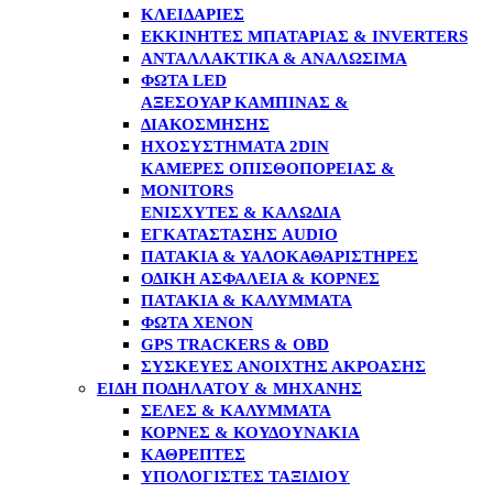
ΚΛΕΙΔΑΡΙΈΣ
ΕΚΚΙΝΗΤΈΣ ΜΠΑΤΑΡΊΑΣ & INVERTERS
ΑΝΤΑΛΛΑΚΤΙΚΆ & ΑΝΑΛΏΣΙΜΑ
ΦΏΤΑ LED
ΑΞΕΣΟΥΆΡ ΚΑΜΠΊΝΑΣ &
ΔΙΑΚΌΣΜΗΣΗΣ
ΗΧΟΣΥΣΤΉΜΑΤΑ 2DIN
ΚΆΜΕΡΕΣ ΟΠΙΣΘΟΠΟΡΕΊΑΣ &
MONITORS
ΕΝΙΣΧΥΤΈΣ & ΚΑΛΏΔΙΑ
ΕΓΚΑΤΆΣΤΑΣΗΣ AUDIO
ΠΑΤΆΚΙΑ & ΥΑΛΟΚΑΘΑΡΙΣΤΉΡΕΣ
ΟΔΙΚΉ ΑΣΦΆΛΕΙΑ & ΚΌΡΝΕΣ
ΠΑΤΆΚΙΑ & ΚΑΛΎΜΜΑΤΑ
ΦΏΤΑ XENON
GPS TRACKERS & OBD
ΣΥΣΚΕΥΈΣ ΑΝΟΙΧΤΉΣ ΑΚΡΌΑΣΗΣ
ΕΊΔΗ ΠΟΔΗΛΆΤΟΥ & ΜΗΧΑΝΉΣ
ΣΈΛΕΣ & ΚΑΛΎΜΜΑΤΑ
ΚΌΡΝΕΣ & ΚΟΥΔΟΥΝΆΚΙΑ
ΚΑΘΡΈΠΤΕΣ
ΥΠΟΛΟΓΙΣΤΈΣ ΤΑΞΙΔΊΟΥ