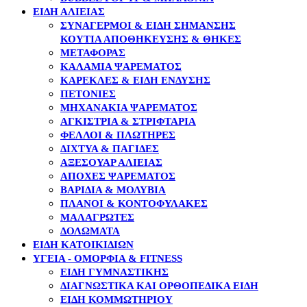
ΕΙΔΗ ΑΛΙΕΙΑΣ
ΣΥΝΑΓΕΡΜΟΊ & ΕΊΔΗ ΣΉΜΑΝΣΗΣ
ΚΟΥΤΙΆ ΑΠΟΘΉΚΕΥΣΗΣ & ΘΉΚΕΣ
ΜΕΤΑΦΟΡΆΣ
ΚΑΛΆΜΙΑ ΨΑΡΈΜΑΤΟΣ
ΚΑΡΈΚΛΕΣ & ΕΊΔΗ ΈΝΔΥΣΗΣ
ΠΕΤΟΝΙΈΣ
ΜΗΧΑΝΆΚΙΑ ΨΑΡΈΜΑΤΟΣ
ΑΓΚΊΣΤΡΙΑ & ΣΤΡΙΦΤΆΡΙΑ
ΦΕΛΛΟΊ & ΠΛΩΤΉΡΕΣ
ΔΊΧΤΥΑ & ΠΑΓΊΔΕΣ
ΑΞΕΣΟΥΆΡ ΑΛΙΕΊΑΣ
ΑΠΌΧΕΣ ΨΑΡΈΜΑΤΟΣ
ΒΑΡΊΔΙΑ & ΜΟΛΎΒΙΑ
ΠΛΆΝΟΙ & ΚΟΝΤΟΦΎΛΑΚΕΣ
ΜΑΛΑΓΡΩΤΈΣ
ΔΟΛΏΜΑΤΑ
ΕΙΔΗ ΚΑΤΟΙΚΙΔΙΩΝ
ΥΓΕΙΑ - ΟΜΟΡΦΙΑ & FITNESS
ΕΊΔΗ ΓΥΜΝΑΣΤΙΚΉΣ
ΔΙΑΓΝΩΣΤΙΚΆ ΚΑΙ ΟΡΘΟΠΕΔΙΚΆ ΕΊΔΗ
ΕΊΔΗ ΚΟΜΜΩΤΗΡΊΟΥ