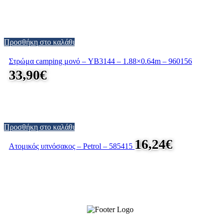
Προσθήκη στο καλάθι
Στρώμα camping μονό – YB3144 – 1.88×0.64m – 960156
33,90
€
Προσθήκη στο καλάθι
16,24
€
Ατομικός υπνόσακος – Petrol – 585415