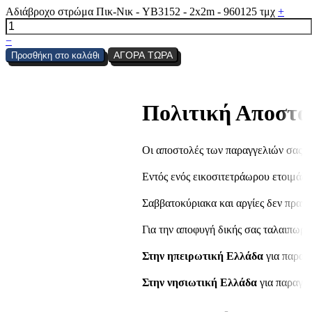
Αδιάβροχο στρώμα Πικ-Νικ - YB3152 - 2x2m - 960125 τμχ
+
−
ΑΓΟΡΑ ΤΩΡΑ
Προσθήκη στο καλάθι
Πολιτική Αποστο
Οι αποστολές των παραγγελιών σας π
Εντός ενός εικοσιτετράωρου ετοιμάζ
Σαββατοκύριακα και αργίες δεν πραγμ
Για την αποφυγή δικής σας ταλαιπωρί
Στην ηπειρωτική Ελλάδα
για παραγγ
Στην νησιωτική Ελλάδα
για παραγγε