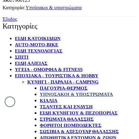
SKU:
960125
Κατηγορία:
Υπνόσακοι & υποστρώματα
Έξοδος
Κατηγορίες
ΕΙΔΗ ΚΑΤΟΙΚΙΔΙΩΝ
AUTO-MOTO-BIKE
ΕΙΔΗ ΤΕΧΝΟΛΟΓΙΑΣ
ΣΠΙΤΙ
ΕΙΔΗ ΑΛΙΕΙΑΣ
ΥΓΕΙΑ - ΟΜΟΡΦΙΑ & FITNESS
ΕΠΟΧΙΑΚΑ - ΤΟΥΡΙΣΤΙΚΑ & HOBBY
ΚΥΝΉΓΙ - ΠΑΡΑΛΊΑ - CAMPING
ΠΑΓΟΎΡΙΑ-ΘΕΡΜΌΣ
ΥΠΝΌΣΑΚΟΙ & ΥΠΟΣΤΡΏΜΑΤΑ
ΚΙΆΛΙΑ
ΤΣΆΝΤΕΣ ΚΑΙ ΈΝΔΥΣΗ
ΕΊΔΗ ΚΥΝΗΓΙΟΎ & ΠΕΖΟΠΟΡΊΑΣ
ΣΤΡΏΜΑΤΑ ΘΑΛΆΣΣΗΣ
ΦΟΡΗΤΟΊ ΠΟΜΠΟΔΈΚΤΕΣ
ΣΩΣΊΒΙΑ & ΑΞΕΣΟΥΆΡ ΘΑΛΆΣΣΗΣ
ΑΠΩΘΗΤΙΚΆ ΕΝΤΌΜΩΝ & ΖΏΩΝ