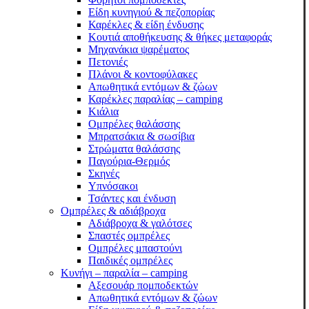
Είδη κυνηγιού & πεζοπορίας
Καρέκλες & είδη ένδυσης
Κουτιά αποθήκευσης & θήκες μεταφοράς
Μηχανάκια ψαρέματος
Πετονιές
Πλάνοι & κοντοφύλακες
Απωθητικά εντόμων & ζώων
Καρέκλες παραλίας – camping
Κιάλια
Ομπρέλες θαλάσσης
Μπρατσάκια & σωσίβια
Στρώματα θαλάσσης
Παγούρια-Θερμός
Σκηνές
Υπνόσακοι
Τσάντες και ένδυση
Ομπρέλες & αδιάβροχα
Αδιάβροχα & γαλότσες
Σπαστές ομπρέλες
Ομπρέλες μπαστούνι
Παιδικές ομπρέλες
Κυνήγι – παραλία – camping
Αξεσουάρ πομποδεκτών
Απωθητικά εντόμων & ζώων