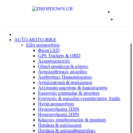
AUTO-MOTO-BIKE
Είδη αυτοκινήτου
Φώτα LED
GPS Trackers & OBD
Αεροσυμπιεστές
Οδική ασφάλεια & κόρνες
Αντιολισθητικές αλυσίδες
Αισθητήρες Παρκαρίσματος
Ανταλλακτικά & αναλώσιμα
Αξεσουάρ καμπίνας & διακόσμησης
Εκκινητές μπαταρίας & inverters
Ενισχυτές & καλώδια εγκατάστασης Audio
Ηχεία αυτοκινήτου
Ηχοσυστήματα 1DIN
Ηχοσυστήματα 2DIN
Κάμερες οπισθοπορείας & monitors
Πατάκια & καλύμματα
Πατάκια & υαλοκαθαριστήρες