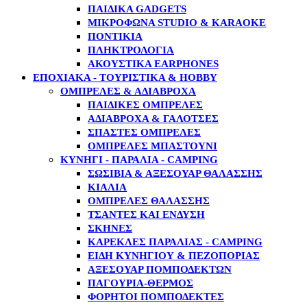
ΠΑΙΔΙΚΆ GADGETS
ΜΙΚΡΌΦΩΝΑ STUDIO & KARAOKE
ΠΟΝΤΊΚΙΑ
ΠΛΗΚΤΡΟΛΌΓΙΑ
ΑΚΟΥΣΤΙΚΆ EARPHONES
ΕΠΟΧΙΑΚΑ - ΤΟΥΡΙΣΤΙΚΑ & HOBBY
ΟΜΠΡΈΛΕΣ & ΑΔΙΆΒΡΟΧΑ
ΠΑΙΔΙΚΈΣ ΟΜΠΡΈΛΕΣ
ΑΔΙΆΒΡΟΧΑ & ΓΑΛΌΤΣΕΣ
ΣΠΑΣΤΈΣ ΟΜΠΡΈΛΕΣ
ΟΜΠΡΈΛΕΣ ΜΠΑΣΤΟΎΝΙ
ΚΥΝΉΓΙ - ΠΑΡΑΛΊΑ - CAMPING
ΣΩΣΊΒΙΑ & ΑΞΕΣΟΥΆΡ ΘΑΛΆΣΣΗΣ
ΚΙΆΛΙΑ
ΟΜΠΡΈΛΕΣ ΘΑΛΆΣΣΗΣ
ΤΣΆΝΤΕΣ ΚΑΙ ΈΝΔΥΣΗ
ΣΚΗΝΈΣ
ΚΑΡΈΚΛΕΣ ΠΑΡΑΛΊΑΣ - CAMPING
ΕΊΔΗ ΚΥΝΗΓΙΟΎ & ΠΕΖΟΠΟΡΊΑΣ
ΑΞΕΣΟΥΆΡ ΠΟΜΠΟΔΕΚΤΏΝ
ΠΑΓΟΎΡΙΑ-ΘΕΡΜΌΣ
ΦΟΡΗΤΟΊ ΠΟΜΠΟΔΈΚΤΕΣ