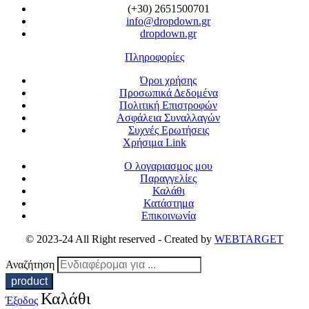
(+30) 2651500701
info@dropdown.gr
dropdown.gr
Πληροφορίες
Όροι χρήσης
Προσωπικά Δεδομένα
Πολιτική Επιστροφών
Ασφάλεια Συναλλαγών
Συχνές Ερωτήσεις
Χρήσιμα Link
Ο λογαριασμος μου
Παραγγελίες
Καλάθι
Κατάστημα
Επικοινωνία
© 2023-24 All Right reserved - Created by
WEBTARGET
Αναζήτηση
Καλάθι
Έξοδος