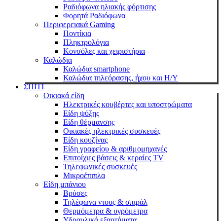
Ραδιόφωνα ηλιακής φόρτισης
Φορητά Ραδιόφωνα
Περιφερειακά Gaming
Ποντίκια
Πληκτρολόγια
Κονσόλες και χειριστήρια
Καλώδια
Καλώδια smartphone
Καλώδια τηλεόρασης, ήχου και Η/Υ
ΣΠΙΤΙ
Οικιακά είδη
Ηλεκτρικές κουβέρτες και υποστρώματα
Είδη ψύξης
Είδη θέρμανσης
Οικιακές ηλεκτρικές συσκευές
Είδη κουζίνας
Είδη γραφείου & αριθμομηχανές
Επιτοίχιες βάσεις & κεραίες TV
Τηλεφωνικές συσκευές
Μικροέπιπλα
Είδη μπάνιου
Βρύσες
Τηλέφωνα ντους & σπιράλ
Θερμόμετρα & υγρόμετρα
Υδραυλικά εξαρτήματα