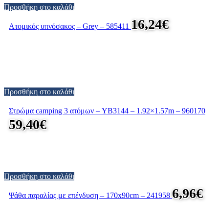
Προσθήκη στο καλάθι
16,24
€
Ατομικός υπνόσακος – Grey – 585411
Προσθήκη στο καλάθι
Στρώμα camping 3 ατόμων – YB3144 – 1.92×1.57m – 960170
59,40
€
Προσθήκη στο καλάθι
6,96
€
Ψάθα παραλίας με επένδυση – 170x90cm – 241958