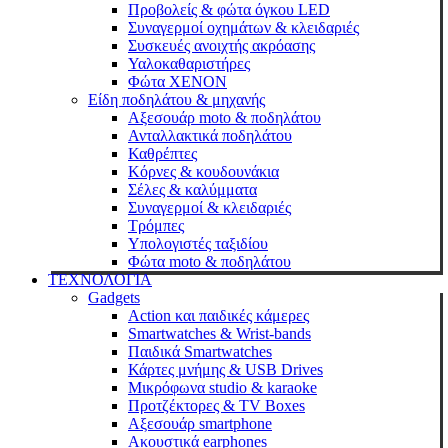
Προβολείς & φώτα όγκου LED
Συναγερμοί οχημάτων & κλειδαριές
Συσκευές ανοιχτής ακρόασης
Υαλοκαθαριστήρες
Φώτα XENON
Είδη ποδηλάτου & μηχανής
Αξεσουάρ moto & ποδηλάτου
Ανταλλακτικά ποδηλάτου
Καθρέπτες
Κόρνες & κουδουνάκια
Σέλες & καλύμματα
Συναγερμοί & κλειδαριές
Τρόμπες
Υπολογιστές ταξιδίου
Φώτα moto & ποδηλάτου
ΤΕΧΝΟΛΟΓΙΑ
Gadgets
Action και παιδικές κάμερες
Smartwatches & Wrist-bands
Παιδικά Smartwatches
Κάρτες μνήμης & USB Drives
Μικρόφωνα studio & karaoke
Προτζέκτορες & TV Boxes
Αξεσουάρ smartphone
Ακουστικά earphones