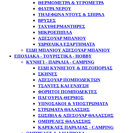
ΘΕΡΜΌΜΕΤΡΑ & ΥΓΡΌΜΕΤΡΑ
ΦΊΛΤΡΑ ΝΕΡΟΎ
ΤΗΛΈΦΩΝΑ ΝΤΟΥΣ & ΣΠΙΡΆΛ
ΒΡΎΣΕΣ
ΤΑΧΥΘΕΡΜΑΝΤΉΡΕΣ
ΜΙΚΡΟΈΠΙΠΛΑ
ΑΞΕΣΟΥΆΡ ΜΠΆΝΙΟΥ
ΥΔΡΑΥΛΙΚΆ ΕΞΑΡΤΉΜΑΤΑ
ΕΊΔΗ ΜΠΆΝΙΟΥ ΑΞΕΣΟΥΆΡ ΜΠΆΝΙΟΥ
ΕΠΟΧΙΑΚΑ - ΤΟΥΡΙΣΤΙΚΑ - HOBBY
ΚΥΝΉΓΙ - ΠΑΡΑΛΊΑ - CAMPING
ΕΊΔΗ ΚΥΝΗΓΙΟΎ & ΠΕΖΟΠΟΡΊΑΣ
ΣΚΗΝΈΣ
ΑΞΕΣΟΥΆΡ ΠΟΜΠΟΔΕΚΤΏΝ
ΤΣΆΝΤΕΣ ΚΑΙ ΈΝΔΥΣΗ
ΦΟΡΗΤΟΊ ΠΟΜΠΟΔΈΚΤΕΣ
ΠΑΓΟΎΡΙΑ-ΘΕΡΜΌΣ
ΥΠΝΌΣΑΚΟΙ & ΥΠΟΣΤΡΏΜΑΤΑ
ΣΤΡΏΜΑΤΑ ΘΑΛΆΣΣΗΣ
ΣΩΣΊΒΙΑ & ΑΞΕΣΟΥΆΡ ΘΑΛΆΣΣΗΣ
ΟΜΠΡΈΛΕΣ ΘΑΛΆΣΣΗΣ
ΚΑΡΈΚΛΕΣ ΠΑΡΑΛΊΑΣ - CAMPING