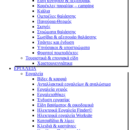
Είδη κυνηγιού & πεζοπορίας
Καρέκλες παραλίας – camping
Κιάλια
Ομπρέλες θαλάσσης
Παγούρια-Θερμός
Σκηνές
Στρώματα θαλάσσης
Σωσίβια & αξεσουάρ θαλάσσης
Τσάντες και ένδυση
Υπνόσακοι & υποστρώματα
Φορητοί πομποδέκτες
Τουριστικά & εποχιακά είδη
Χριστουγεννιάτικα
ΕΡΓΑΛΕΙΑ
Εργαλεία
Βίδες & καρφιά
Ανταλλακτικά εργαλείων & αναλώσιμα
Eργαλεία χειρός
Εργαλειοθήκες
Ένδυση εργασίας
Είδη βαψίματος & οικοδομικά
Ηλεκτρικά Εργαλεία Finder©
Ηλεκτρικά εργαλεία Worksite
Κατσαβίδια & λίμες
Κλειδιά & καστάνιες