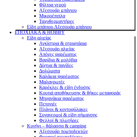
Φίλτρα νερού
Αξεσουάρ μπάνιου
Μικροέπιπλα
Ταχυθερμαντήρες
Είδη μπάνιου Αξεσουάρ μπάνιου
ΕΠΟΧΙΑΚΑ & HOBBY
Είδη αλιείας
Αγκίστρια & στριφτάρια
Αξεσουάρ αλιείας
Απόχες ψαρέματος
Βαρίδια & μολύβια
Δίχτυα & παγίδες
Δολώματα
Καλάμια ψαρέματος
Μαλαγρωτές
Καρέκλες & είδη ένδυσης
Κουτιά αποθήκευσης & θήκες μεταφοράς
Μηχανάκια ψαρέματος
Πετονιές
Πλάνοι & κοντοφύλακες
Συναγερμοί & είδη σήμανσης
Φελλοί & πλωτήρες
Κυνήγι – θάλασσα & camping
Αξεσουάρ πομποδεκτών
Φορητοί πομποδέκτες