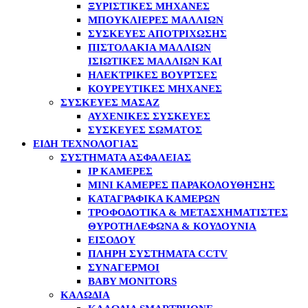
ΞΥΡΙΣΤΙΚΈΣ ΜΗΧΑΝΈΣ
ΜΠΟΥΚΛΙΈΡΕΣ ΜΑΛΛΙΏΝ
ΣΥΣΚΕΥΈΣ ΑΠΟΤΡΊΧΩΣΗΣ
ΠΙΣΤΟΛΆΚΙΑ ΜΑΛΛΙΏΝ
ΙΣΙΩΤΙΚΈΣ ΜΑΛΛΙΏΝ ΚΑΙ
ΗΛΕΚΤΡΙΚΈΣ ΒΟΎΡΤΣΕΣ
ΚΟΥΡΕΥΤΙΚΈΣ ΜΗΧΑΝΈΣ
ΣΥΣΚΕΥΈΣ ΜΑΣΆΖ
ΑΥΧΕΝΙΚΈΣ ΣΥΣΚΕΥΈΣ
ΣΥΣΚΕΥΈΣ ΣΏΜΑΤΟΣ
ΕΙΔΗ ΤΕΧΝΟΛΟΓΙΑΣ
ΣΥΣΤΉΜΑΤΑ ΑΣΦΑΛΕΊΑΣ
IP ΚΆΜΕΡΕΣ
MINI ΚΆΜΕΡΕΣ ΠΑΡΑΚΟΛΟΎΘΗΣΗΣ
ΚΑΤΑΓΡΑΦΙΚΆ ΚΑΜΕΡΏΝ
ΤΡΟΦΟΔΟΤΙΚΆ & ΜΕΤΑΣΧΗΜΑΤΙΣΤΈΣ
ΘΥΡΟΤΗΛΈΦΩΝΑ & ΚΟΥΔΟΎΝΙΑ
ΕΙΣΌΔΟΥ
ΠΛΉΡΗ ΣΥΣΤΉΜΑΤΑ CCTV
ΣΥΝΑΓΕΡΜΟΊ
BABY MONITORS
ΚΑΛΏΔΙΑ