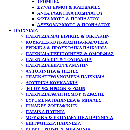
ΤΡΌΜΠΕΣ
ΣΥΝΑΓΕΡΜΟΊ & ΚΛΕΙΔΑΡΙΈΣ
ΑΝΤΑΛΛΑΚΤΙΚΆ ΠΟΔΗΛΆΤΟΥ
ΦΏΤΑ MOTO & ΠΟΔΗΛΆΤΟΥ
ΑΞΕΣΟΥΆΡ MOTO & ΠΟΔΗΛΆΤΟΥ
ΠΑΙΧΝΙΔΙΑ
ΠΑΙΧΝΊΔΙΑ ΜΑΓΕΙΡΙΚΉΣ & ΟΙΚΙΑΚΏΝ
ΚΟΎΚΛΕΣ-ΚΟΥΚΛΌΣΠΙΤΑ-ΚΑΡΌΤΣΙΑ
ΒΡΕΦΙΚΆ & ΠΡΟΣΧΟΛΙΚΆ ΠΑΙΧΝΊΔΙΑ
ΠΑΙΧΝΊΔΙΑ ΠΕΡΙΠΟΊΗΣΗΣ & ΟΜΟΡΦΙΆΣ
ΠΑΙΧΝΊΔΙΑ DIY & ΤΟΥΒΛΆΚΙΑ
ΠΑΙΧΝΊΔΙΑ ΕΠΑΓΓΕΛΜΆΤΩΝ
AΥΤΟΚΊΝΗΤΑ & ΠΊΣΤΕΣ
ΤΗΛΕΚΑΤΕΥΘΥΝΌΜΕΝΑ ΠΑΙΧΝΊΔΙΑ
ΛΟΎΤΡΙΝΑ ΚΟΥΚΛΆΚΙΑ
ΦΙΓΟΎΡΕΣ ΗΡΏΩΝ & ΖΏΩΝ
ΠΑΙΧΝΊΔΙΑ ΑΘΛΗΤΙΣΜΟΎ & ΔΡΆΣΗΣ
ΣΥΡΌΜΕΝΑ ΠΑΙΧΝΊΔΙΑ & ΜΠΆΛΕΣ
ΠΊΝΑΚΕΣ ΖΩΓΡΑΦΙΚΉΣ
ΠΑΙΔΙΚΆ ΠΑΤΊΝΙΑ
ΜΟΥΣΙΚΆ & ΕΚΠΑΙΔΕΥΤΙΚΆ ΠΑΙΧΝΊΔΙΑ
ΕΠΙΤΡΑΠΈΖΙΑ ΠΑΙΧΝΊΔΙΑ
BUBBLE POP-IT & ΜΠΑΛΌΝΙΑ