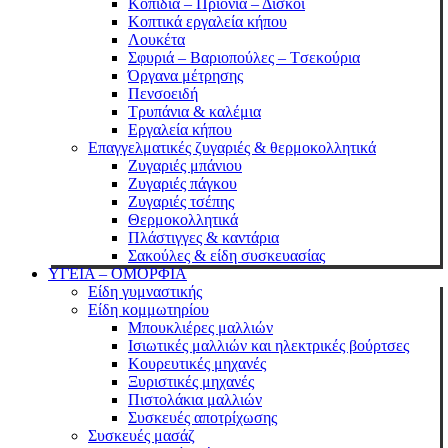
Κοπίδια – Πριόνια – Δίσκοι
Κοπτικά εργαλεία κήπου
Λουκέτα
Σφυριά – Bαριοπούλες – Tσεκούρια
Όργανα μέτρησης
Πενσοειδή
Τρυπάνια & καλέμια
Εργαλεία κήπου
Επαγγελματικές ζυγαριές & θερμοκολλητικά
Ζυγαριές μπάνιου
Ζυγαριές πάγκου
Ζυγαριές τσέπης
Θερμοκολλητικά
Πλάστιγγες & καντάρια
Σακούλες & είδη συσκευασίας
ΥΓΕΙΑ – ΟΜΟΡΦΙΑ
Είδη γυμναστικής
Είδη κομμωτηρίου
Μπουκλιέρες μαλλιών
Ισιωτικές μαλλιών και ηλεκτρικές βούρτσες
Κουρευτικές μηχανές
Ξυριστικές μηχανές
Πιστολάκια μαλλιών
Συσκευές αποτρίχωσης
Συσκευές μασάζ