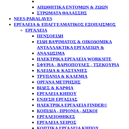
ΥΠΝΌΣΑΚΟΙ & ΥΠΟΣΤΡΏΜΑΤΑ
ΑΠΩΘΗΤΙΚΆ ΕΝΤΌΜΩΝ & ΖΏΩΝ
ΣΤΡΏΜΑΤΑ ΘΑΛΆΣΣΗΣ
NEES-PARALAVES
ΕΡΓΑΛΕΙΑ & ΕΠΑΓΓΕΛΜΑΤΙΚΟΣ ΕΞΟΠΛΙΣΜΟΣ
ΕΡΓΑΛΕΊΑ
ΠΕΝΣΟΕΙΔΉ
ΕΊΔΗ ΒΑΨΊΜΑΤΟΣ & ΟΙΚΟΔΟΜΙΚΆ
ΑΝΤΑΛΛΑΚΤΙΚΆ ΕΡΓΑΛΕΊΩΝ &
ΑΝΑΛΏΣΙΜΑ
ΗΛΕΚΤΡΙΚΆ ΕΡΓΑΛΕΊΑ WORKSITE
ΣΦΥΡΙΆ - BΑΡΙΟΠΟΎΛΕΣ - TΣΕΚΟΎΡΙΑ
ΚΛΕΙΔΙΆ & ΚΑΣΤΆΝΙΕΣ
ΤΡΥΠΆΝΙΑ & ΚΑΛΈΜΙΑ
ΌΡΓΑΝΑ ΜΈΤΡΗΣΗΣ
ΒΊΔΕΣ & ΚΑΡΦΙΆ
ΕΡΓΑΛΕΊΑ ΚΉΠΟΥ
ΈΝΔΥΣΗ ΕΡΓΑΣΊΑΣ
ΗΛΕΚΤΡΙΚΆ ΕΡΓΑΛΕΊΑ FINDER©
ΚΟΠΊΔΙΑ - ΠΡΙΌΝΙΑ - ΔΊΣΚΟΙ
ΕΡΓΑΛΕΙΟΘΉΚΕΣ
EΡΓΑΛΕΊΑ ΧΕΙΡΌΣ
ΚΟΠΤΙΚΆ ΕΡΓΑΛΕΊΑ ΚΉΠΟΥ