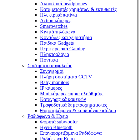
Ακουστικά headphones
Καταμετρητές χρημάτων & εκτυπωτές
Ηλεκτρικά πατίνια
Action κάμερες
Smartwatches
Κινητά τηλέφωνα
Κονσόλες και χειριστήρια
Παιδικά Gadgets
Περιφερειακά Gaming
Πληκτρολόγια
Ποντίκια
Συστήματα ασφαλείας
Συναγερμοί
Πλήρη συστήματα CCTV
Baby monitors
IP κάμερες
Mini κάμερες παρακολούθησης
Καταγραφικά καμερών
Τροφοδοτικά & μετασχηματιστές
Θυροτηλέφωνα & κουδούνια εισόδου
Ραδιόφωνα & Ηχεία
Φορητά subwoofer
Ηχεία Bluetooth
Επαναφορτιζόμενα Ραδιόφωνα
Ραδιόφωνα Retro