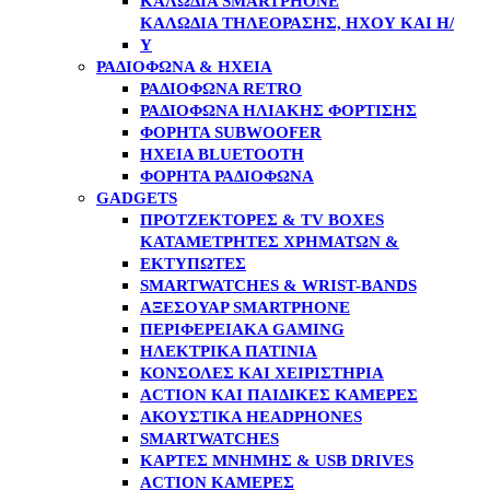
ΚΑΛΏΔΙΑ SMARTPHONE
ΚΑΛΏΔΙΑ ΤΗΛΕΌΡΑΣΗΣ, ΉΧΟΥ ΚΑΙ Η/
Υ
ΡΑΔΙΌΦΩΝΑ & ΗΧΕΊΑ
ΡΑΔΙΌΦΩΝΑ RETRO
ΡΑΔΙΌΦΩΝΑ ΗΛΙΑΚΉΣ ΦΌΡΤΙΣΗΣ
ΦΟΡΗΤΆ SUBWOOFER
ΗΧΕΊΑ BLUETOOTH
ΦΟΡΗΤΆ ΡΑΔΙΌΦΩΝΑ
GADGETS
ΠΡΟΤΖΈΚΤΟΡΕΣ & TV BOXES
ΚΑΤΑΜΕΤΡΗΤΈΣ ΧΡΗΜΆΤΩΝ &
ΕΚΤΥΠΩΤΈΣ
SMARTWATCHES & WRIST-BANDS
ΑΞΕΣΟΥΆΡ SMARTPHONE
ΠΕΡΙΦΕΡΕΙΑΚΆ GAMING
ΗΛΕΚΤΡΙΚΆ ΠΑΤΊΝΙΑ
ΚΟΝΣΌΛΕΣ ΚΑΙ ΧΕΙΡΙΣΤΉΡΙΑ
ACTION ΚΑΙ ΠΑΙΔΙΚΈΣ ΚΆΜΕΡΕΣ
ΑΚΟΥΣΤΙΚΆ HEADPHONES
SMARTWATCHES
ΚΆΡΤΕΣ ΜΝΉΜΗΣ & USB DRIVES
ACTION ΚΆΜΕΡΕΣ