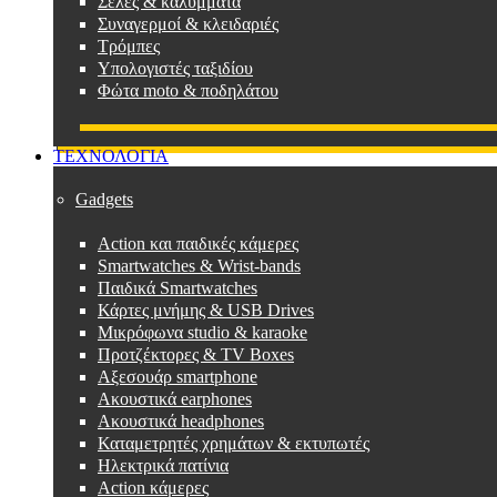
Σέλες & καλύμματα
Συναγερμοί & κλειδαριές
Τρόμπες
Υπολογιστές ταξιδίου
Φώτα moto & ποδηλάτου
ΤΕΧΝΟΛΟΓΙΑ
Gadgets
Action και παιδικές κάμερες
Smartwatches & Wrist-bands
Παιδικά Smartwatches
Κάρτες μνήμης & USB Drives
Μικρόφωνα studio & karaoke
Προτζέκτορες & TV Boxes
Αξεσουάρ smartphone
Ακουστικά earphones
Ακουστικά headphones
Καταμετρητές χρημάτων & εκτυπωτές
Ηλεκτρικά πατίνια
Action κάμερες