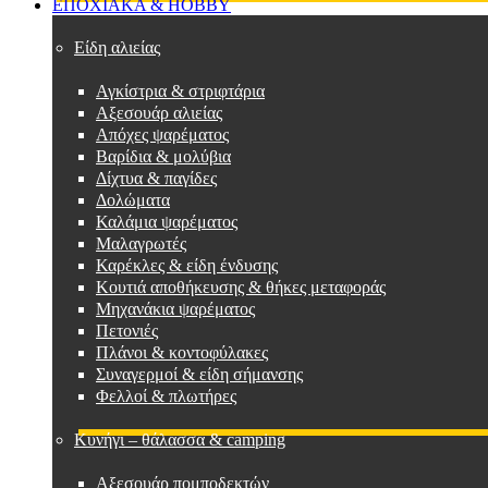
ΕΠΟΧΙΑΚΑ & HOBBY
Είδη αλιείας
Αγκίστρια & στριφτάρια
Αξεσουάρ αλιείας
Απόχες ψαρέματος
Βαρίδια & μολύβια
Δίχτυα & παγίδες
Δολώματα
Καλάμια ψαρέματος
Μαλαγρωτές
Καρέκλες & είδη ένδυσης
Κουτιά αποθήκευσης & θήκες μεταφοράς
Μηχανάκια ψαρέματος
Πετονιές
Πλάνοι & κοντοφύλακες
Συναγερμοί & είδη σήμανσης
Φελλοί & πλωτήρες
Κυνήγι – θάλασσα & camping
Αξεσουάρ πομποδεκτών