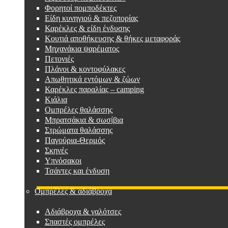
Φορητοί πομποδέκτες
Είδη κυνηγιού & πεζοπορίας
Καρέκλες & είδη ένδυσης
Κουτιά αποθήκευσης & θήκες μεταφοράς
Μηχανάκια ψαρέματος
Πετονιές
Πλάνοι & κοντοφύλακες
Απωθητικά εντόμων & ζώων
Καρέκλες παραλίας – camping
Κιάλια
Ομπρέλες θαλάσσης
Μπρατσάκια & σωσίβια
Στρώματα θαλάσσης
Παγούρια-Θερμός
Σκηνές
Υπνόσακοι
Τσάντες και ένδυση
Ομπρέλες & αδιάβροχα
Αδιάβροχα & γαλότσες
Σπαστές ομπρέλες