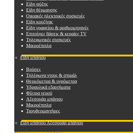
Είδη ψύξης
Είδη θέρμανσης
Οικιακές ηλεκτρικές συσκευές
Είδη κουζίνας
Είδη γραφείου & αριθμομηχανές
Επιτοίχιες βάσεις & κεραίες TV
Τηλεφωνικές συσκευές
Μικροέπιπλα
Είδη μπάνιου
Βρύσες
Τηλέφωνα ντους & σπιράλ
Θερμόμετρα & υγρόμετρα
Υδραυλικά εξαρτήματα
Φίλτρα νερού
Αξεσουάρ μπάνιου
Μικροέπιπλα
Ταχυθερμαντήρες
Είδη μπάνιου Αξεσουάρ μπάνιου