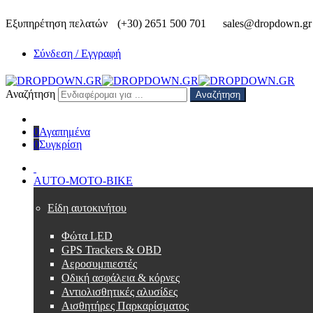
Εξυπηρέτηση πελατών
(+30) 2651 500 701
sales@dropdown.gr
Σύνδεση / Εγγραφή
Αναζήτηση
Αναζήτηση
0
Αγαπημένα
0
Συγκρίση
AUTO-MOTO-BIKE
Είδη αυτοκινήτου
Φώτα LED
GPS Trackers & OBD
Αεροσυμπιεστές
Οδική ασφάλεια & κόρνες
Αντιολισθητικές αλυσίδες
Αισθητήρες Παρκαρίσματος