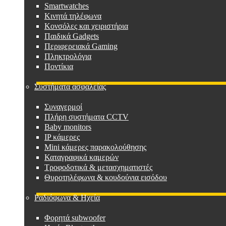
Smartwatches
Κινητά τηλέφωνα
Κονσόλες και χειριστήρια
Παιδικά Gadgets
Περιφερειακά Gaming
Πληκτρολόγια
Ποντίκια
Συστήματα ασφαλείας
Συναγερμοί
Πλήρη συστήματα CCTV
Baby monitors
IP κάμερες
Mini κάμερες παρακολούθησης
Καταγραφικά καμερών
Τροφοδοτικά & μετασχηματιστές
Θυροτηλέφωνα & κουδούνια εισόδου
Ραδιόφωνα & Ηχεία
Φορητά subwoofer