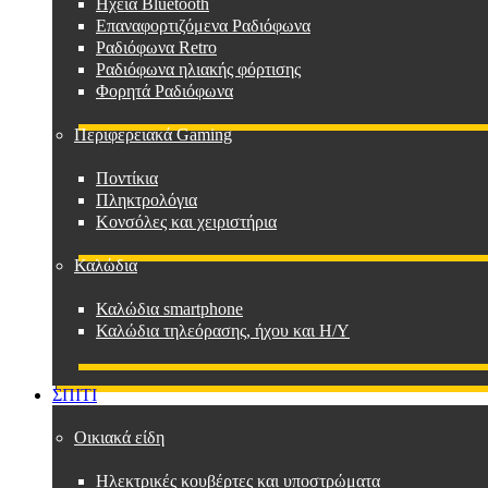
Ηχεία Bluetooth
Επαναφορτιζόμενα Ραδιόφωνα
Ραδιόφωνα Retro
Ραδιόφωνα ηλιακής φόρτισης
Φορητά Ραδιόφωνα
Περιφερειακά Gaming
Ποντίκια
Πληκτρολόγια
Κονσόλες και χειριστήρια
Καλώδια
Καλώδια smartphone
Καλώδια τηλεόρασης, ήχου και Η/Υ
ΣΠΙΤΙ
Οικιακά είδη
Ηλεκτρικές κουβέρτες και υποστρώματα