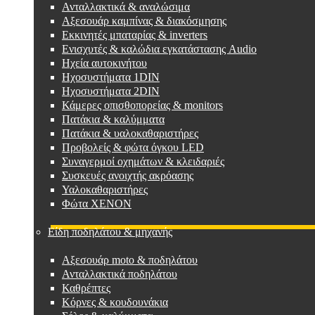
Ανταλλακτικά & αναλώσιμα
Αξεσουάρ καμπίνας & διακόσμησης
Εκκινητές μπαταρίας & inverters
Ενισχυτές & καλώδια εγκατάστασης Audio
Ηχεία αυτοκινήτου
Ηχοσυστήματα 1DIN
Ηχοσυστήματα 2DIN
Κάμερες οπισθοπορείας & monitors
Πατάκια & καλύμματα
Πατάκια & υαλοκαθαριστήρες
Προβολείς & φώτα όγκου LED
Συναγερμοί οχημάτων & κλειδαριές
Συσκευές ανοιχτής ακρόασης
Υαλοκαθαριστήρες
Φώτα XENON
Είδη ποδηλάτου & μηχανής
Αξεσουάρ moto & ποδηλάτου
Ανταλλακτικά ποδηλάτου
Καθρέπτες
Κόρνες & κουδουνάκια