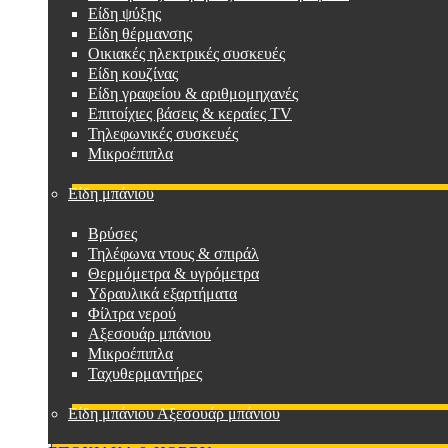
Είδη ψύξης
Είδη θέρμανσης
Οικιακές ηλεκτρικές συσκευές
Είδη κουζίνας
Είδη γραφείου & αριθμομηχανές
Επιτοίχιες βάσεις & κεραίες TV
Τηλεφωνικές συσκευές
Μικροέπιπλα
Είδη μπάνιου
Βρύσες
Τηλέφωνα ντους & σπιράλ
Θερμόμετρα & υγρόμετρα
Υδραυλικά εξαρτήματα
Φίλτρα νερού
Αξεσουάρ μπάνιου
Μικροέπιπλα
Ταχυθερμαντήρες
Είδη μπάνιου Αξεσουάρ μπάνιου