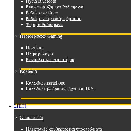
Ηχεία Bluetooth
Επαναφορτιζόμενα Ραδιόφωνα
Ραδιόφωνα Retro
Ραδιόφωνα ηλιακής φόρτισης
Φορητά Ραδιόφωνα
Περιφερειακά Gaming
Ποντίκια
Πληκτρολόγια
Κονσόλες και χειριστήρια
Καλώδια
Καλώδια smartphone
Καλώδια τηλεόρασης, ήχου και Η/Υ
ΣΠΙΤΙ
Οικιακά είδη
Ηλεκτρικές κουβέρτες και υποστρώματα