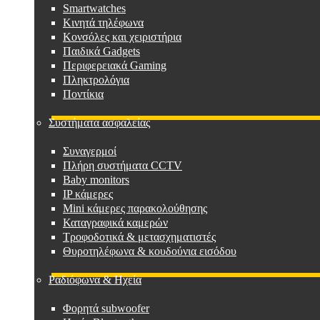
Smartwatches
Κινητά τηλέφωνα
Κονσόλες και χειριστήρια
Παιδικά Gadgets
Περιφερειακά Gaming
Πληκτρολόγια
Ποντίκια
Συστήματα ασφαλείας
Συναγερμοί
Πλήρη συστήματα CCTV
Baby monitors
IP κάμερες
Mini κάμερες παρακολούθησης
Καταγραφικά καμερών
Τροφοδοτικά & μετασχηματιστές
Θυροτηλέφωνα & κουδούνια εισόδου
Ραδιόφωνα & Ηχεία
Φορητά subwoofer