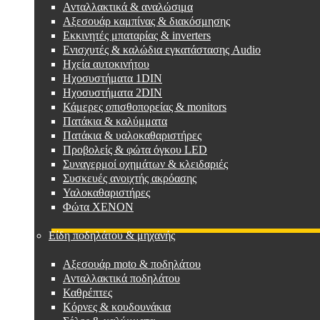
Ανταλλακτικά & αναλώσιμα
Αξεσουάρ καμπίνας & διακόσμησης
Εκκινητές μπαταρίας & inverters
Ενισχυτές & καλώδια εγκατάστασης Audio
Ηχεία αυτοκινήτου
Ηχοσυστήματα 1DIN
Ηχοσυστήματα 2DIN
Κάμερες οπισθοπορείας & monitors
Πατάκια & καλύμματα
Πατάκια & υαλοκαθαριστήρες
Προβολείς & φώτα όγκου LED
Συναγερμοί οχημάτων & κλειδαριές
Συσκευές ανοιχτής ακρόασης
Υαλοκαθαριστήρες
Φώτα XENON
Είδη ποδηλάτου & μηχανής
Αξεσουάρ moto & ποδηλάτου
Ανταλλακτικά ποδηλάτου
Καθρέπτες
Κόρνες & κουδουνάκια