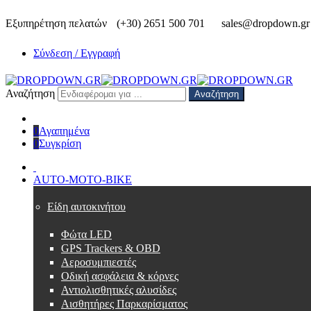
Εξυπηρέτηση πελατών
(+30) 2651 500 701
sales@dropdown.gr
Σύνδεση / Εγγραφή
Αναζήτηση
Αναζήτηση
0
Αγαπημένα
0
Συγκρίση
AUTO-MOTO-BIKE
Είδη αυτοκινήτου
Φώτα LED
GPS Trackers & OBD
Αεροσυμπιεστές
Οδική ασφάλεια & κόρνες
Αντιολισθητικές αλυσίδες
Αισθητήρες Παρκαρίσματος