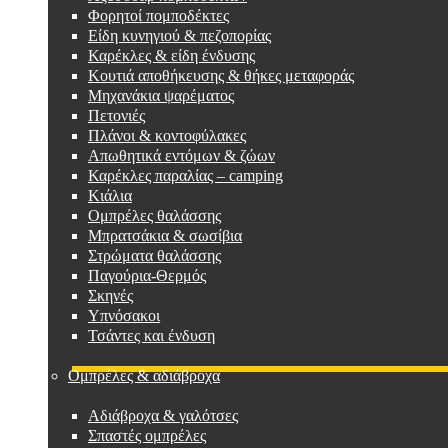
Φορητοί πομποδέκτες
Είδη κυνηγιού & πεζοπορίας
Καρέκλες & είδη ένδυσης
Κουτιά αποθήκευσης & θήκες μεταφοράς
Μηχανάκια ψαρέματος
Πετονιές
Πλάνοι & κοντοφύλακες
Απωθητικά εντόμων & ζώων
Καρέκλες παραλίας – camping
Κιάλια
Ομπρέλες θαλάσσης
Μπρατσάκια & σωσίβια
Στρώματα θαλάσσης
Παγούρια-Θερμός
Σκηνές
Υπνόσακοι
Τσάντες και ένδυση
Ομπρέλες & αδιάβροχα
Αδιάβροχα & γαλότσες
Σπαστές ομπρέλες