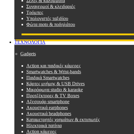
Σέλες & καλύμματα
Συναγερμοί & κλειδαριές
Τρόμπες
Υπολογιστές ταξιδίου
Φώτα moto & ποδηλάτου
ΤΕΧΝΟΛΟΓΙΑ
Gadgets
Action και παιδικές κάμερες
Smartwatches & Wrist-bands
Παιδικά Smartwatches
Κάρτες μνήμης & USB Drives
Μικρόφωνα studio & karaoke
Προτζέκτορες & TV Boxes
Αξεσουάρ smartphone
Ακουστικά earphones
Ακουστικά headphones
Καταμετρητές χρημάτων & εκτυπωτές
Ηλεκτρικά πατίνια
Action κάμερες