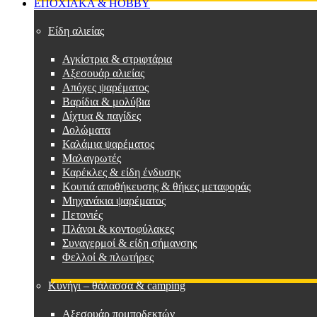
ΕΠΟΧΙΑΚΑ & HOBBY
Είδη αλιείας
Αγκίστρια & στριφτάρια
Αξεσουάρ αλιείας
Απόχες ψαρέματος
Βαρίδια & μολύβια
Δίχτυα & παγίδες
Δολώματα
Καλάμια ψαρέματος
Μαλαγρωτές
Καρέκλες & είδη ένδυσης
Κουτιά αποθήκευσης & θήκες μεταφοράς
Μηχανάκια ψαρέματος
Πετονιές
Πλάνοι & κοντοφύλακες
Συναγερμοί & είδη σήμανσης
Φελλοί & πλωτήρες
Κυνήγι – θάλασσα & camping
Αξεσουάρ πομποδεκτών