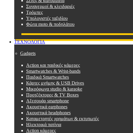
Σέλες & καλύμματα
Συναγερμοί & κλειδαριές
Τρόμπες
Υπολογιστές ταξιδίου
Φώτα moto & ποδηλάτου
ΤΕΧΝΟΛΟΓΙΑ
Gadgets
Action και παιδικές κάμερες
Smartwatches & Wrist-bands
Παιδικά Smartwatches
Κάρτες μνήμης & USB Drives
Μικρόφωνα studio & karaoke
Προτζέκτορες & TV Boxes
Αξεσουάρ smartphone
Ακουστικά earphones
Ακουστικά headphones
Καταμετρητές χρημάτων & εκτυπωτές
Ηλεκτρικά πατίνια
Action κάμερες