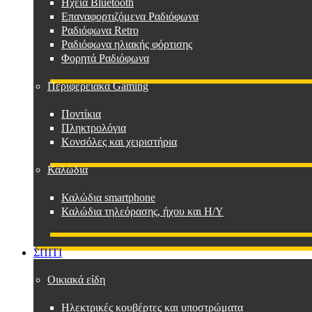
Ηχεία Bluetooth
Επαναφορτιζόμενα Ραδιόφωνα
Ραδιόφωνα Retro
Ραδιόφωνα ηλιακής φόρτισης
Φορητά Ραδιόφωνα
Περιφερειακά Gaming
Ποντίκια
Πληκτρολόγια
Κονσόλες και χειριστήρια
Καλώδια
Καλώδια smartphone
Καλώδια τηλεόρασης, ήχου και Η/Υ
ΣΠΙΤΙ
Οικιακά είδη
Ηλεκτρικές κουβέρτες και υποστρώματα