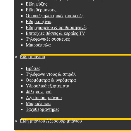
Είδη ψύξης
Είδη θέρμανσης
Οικιακές ηλεκτρικές συσκευές
Είδη κουζίνας
Είδη γραφείου & αριθμομηχανές
Επιτοίχιες βάσεις & κεραίες TV
Τηλεφωνικές συσκευές
Μικροέπιπλα
Είδη μπάνιου
Βρύσες
Τηλέφωνα ντους & σπιράλ
Θερμόμετρα & υγρόμετρα
Υδραυλικά εξαρτήματα
Φίλτρα νερού
Αξεσουάρ μπάνιου
Μικροέπιπλα
Ταχυθερμαντήρες
Είδη μπάνιου Αξεσουάρ μπάνιου