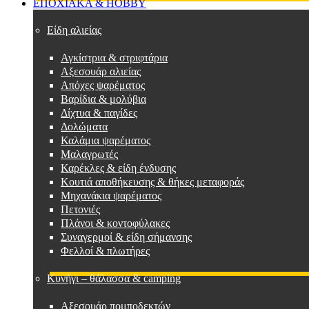
ΕΠΟΧΙΑΚΑ & HOBBY
Είδη αλιείας
Αγκίστρια & στριφτάρια
Αξεσουάρ αλιείας
Απόχες ψαρέματος
Βαρίδια & μολύβια
Δίχτυα & παγίδες
Δολώματα
Καλάμια ψαρέματος
Μαλαγρωτές
Καρέκλες & είδη ένδυσης
Κουτιά αποθήκευσης & θήκες μεταφοράς
Μηχανάκια ψαρέματος
Πετονιές
Πλάνοι & κοντοφύλακες
Συναγερμοί & είδη σήμανσης
Φελλοί & πλωτήρες
Κυνήγι – θάλασσα & camping
Αξεσουάρ πομποδεκτών