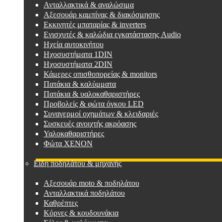
Ανταλλακτικά & αναλώσιμα
Αξεσουάρ καμπίνας & διακόσμησης
Εκκινητές μπαταρίας & inverters
Ενισχυτές & καλώδια εγκατάστασης Audio
Ηχεία αυτοκινήτου
Ηχοσυστήματα 1DIN
Ηχοσυστήματα 2DIN
Κάμερες οπισθοπορείας & monitors
Πατάκια & καλύμματα
Πατάκια & υαλοκαθαριστήρες
Προβολείς & φώτα όγκου LED
Συναγερμοί οχημάτων & κλειδαριές
Συσκευές ανοιχτής ακρόασης
Υαλοκαθαριστήρες
Φώτα XENON
Είδη ποδηλάτου & μηχανής
Αξεσουάρ moto & ποδηλάτου
Ανταλλακτικά ποδηλάτου
Καθρέπτες
Κόρνες & κουδουνάκια