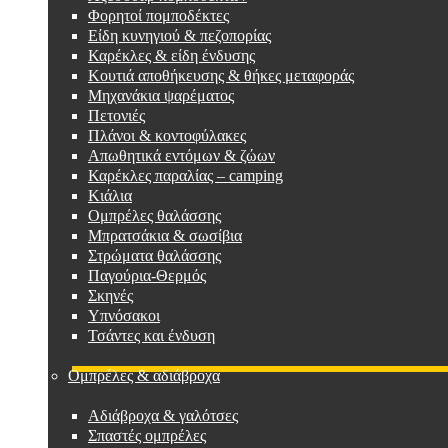
Φορητοί πομποδέκτες
Είδη κυνηγιού & πεζοπορίας
Καρέκλες & είδη ένδυσης
Κουτιά αποθήκευσης & θήκες μεταφοράς
Μηχανάκια ψαρέματος
Πετονιές
Πλάνοι & κοντοφύλακες
Απωθητικά εντόμων & ζώων
Καρέκλες παραλίας – camping
Κιάλια
Ομπρέλες θαλάσσης
Μπρατσάκια & σωσίβια
Στρώματα θαλάσσης
Παγούρια-Θερμός
Σκηνές
Υπνόσακοι
Τσάντες και ένδυση
Ομπρέλες & αδιάβροχα
Αδιάβροχα & γαλότσες
Σπαστές ομπρέλες