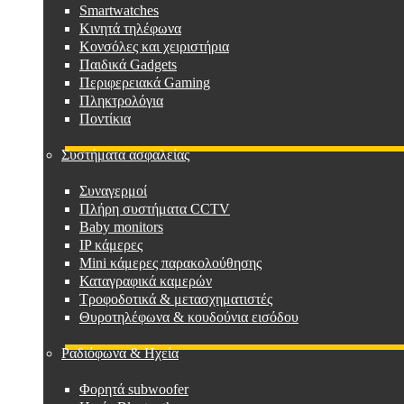
Smartwatches
Κινητά τηλέφωνα
Κονσόλες και χειριστήρια
Παιδικά Gadgets
Περιφερειακά Gaming
Πληκτρολόγια
Ποντίκια
Συστήματα ασφαλείας
Συναγερμοί
Πλήρη συστήματα CCTV
Baby monitors
IP κάμερες
Mini κάμερες παρακολούθησης
Καταγραφικά καμερών
Τροφοδοτικά & μετασχηματιστές
Θυροτηλέφωνα & κουδούνια εισόδου
Ραδιόφωνα & Ηχεία
Φορητά subwoofer