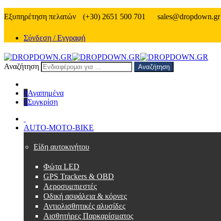
Εξυπηρέτηση πελατών
(+30) 2651 500 701
sales@dropdown.gr
Σύνδεση / Εγγραφή
Αναζήτηση
Αναζήτηση
0
Αγαπημένα
0
Συγκρίση
AUTO-MOTO-BIKE
Είδη αυτοκινήτου
Φώτα LED
GPS Trackers & OBD
Αεροσυμπιεστές
Οδική ασφάλεια & κόρνες
Αντιολισθητικές αλυσίδες
Αισθητήρες Παρκαρίσματος