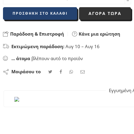
−
ΑΓΟΡΑ ΤΩΡΑ
ΠΡΟΣΘΉΚΗ ΣΤΟ ΚΑΛΆΘΙ
Παράδοση & Επιστροφή
Κάνε μια ερώτηση
Εκτιμώμενη παράδοση:
Αυγ 10 – Αυγ 16
...
άτομα
βλέπουν αυτό το προϊόν
Μοιράσου το
Εγγυημένη 