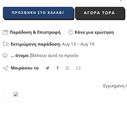
−
ΑΓΟΡΑ ΤΩΡΑ
ΠΡΟΣΘΉΚΗ ΣΤΟ ΚΑΛΆΘΙ
Παράδοση & Επιστροφή
Κάνε μια ερώτηση
Εκτιμώμενη παράδοση:
Αυγ 13 – Αυγ 19
...
άτομα
βλέπουν αυτό το προϊόν
Μοιράσου το
Εγγυημένη 