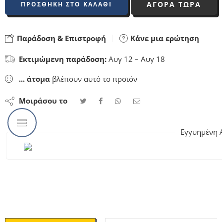
ΑΓΟΡΑ ΤΩΡΑ
ΠΡΟΣΘΉΚΗ ΣΤΟ ΚΑΛΆΘΙ
Παράδοση & Επιστροφή
Κάνε μια ερώτηση
Εκτιμώμενη παράδοση:
Αυγ 12 – Αυγ 18
...
άτομα
βλέπουν αυτό το προϊόν
Μοιράσου το
Εγγυημένη 