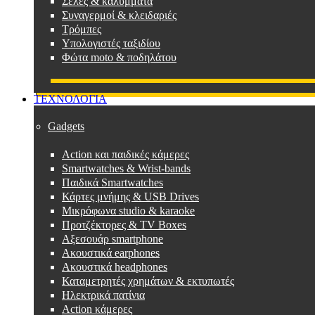
Σέλες & καλύμματα
Συναγερμοί & κλειδαριές
Τρόμπες
Υπολογιστές ταξιδίου
Φώτα moto & ποδηλάτου
ΤΕΧΝΟΛΟΓΙΑ
Gadgets
Action και παιδικές κάμερες
Smartwatches & Wrist-bands
Παιδικά Smartwatches
Κάρτες μνήμης & USB Drives
Μικρόφωνα studio & karaoke
Προτζέκτορες & TV Boxes
Αξεσουάρ smartphone
Ακουστικά earphones
Ακουστικά headphones
Καταμετρητές χρημάτων & εκτυπωτές
Ηλεκτρικά πατίνια
Action κάμερες