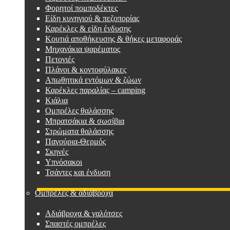
Φορητοί πομποδέκτες
Είδη κυνηγιού & πεζοπορίας
Καρέκλες & είδη ένδυσης
Κουτιά αποθήκευσης & θήκες μεταφοράς
Μηχανάκια ψαρέματος
Πετονιές
Πλάνοι & κοντοφύλακες
Απωθητικά εντόμων & ζώων
Καρέκλες παραλίας – camping
Κιάλια
Ομπρέλες θαλάσσης
Μπρατσάκια & σωσίβια
Στρώματα θαλάσσης
Παγούρια-Θερμός
Σκηνές
Υπνόσακοι
Τσάντες και ένδυση
Ομπρέλες & αδιάβροχα
Αδιάβροχα & γαλότσες
Σπαστές ομπρέλες