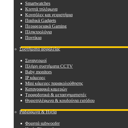
Smartwatches
Κινητά τηλέφωνα
Κονσόλες και χειριστήρια
Παιδικά Gadgets
Περιφερειακά Gaming
Πληκτρολόγια
Ποντίκια
Συστήματα ασφαλείας
Συναγερμοί
Πλήρη συστήματα CCTV
Baby monitors
IP κάμερες
Mini κάμερες παρακολούθησης
Καταγραφικά καμερών
Τροφοδοτικά & μετασχηματιστές
Θυροτηλέφωνα & κουδούνια εισόδου
Ραδιόφωνα & Ηχεία
Φορητά subwoofer