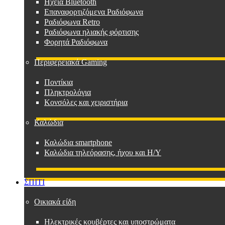
Ηχεία Bluetooth
Επαναφορτιζόμενα Ραδιόφωνα
Ραδιόφωνα Retro
Ραδιόφωνα ηλιακής φόρτισης
Φορητά Ραδιόφωνα
Περιφερειακά Gaming
Ποντίκια
Πληκτρολόγια
Κονσόλες και χειριστήρια
Καλώδια
Καλώδια smartphone
Καλώδια τηλεόρασης, ήχου και Η/Υ
ΣΠΙΤΙ
Οικιακά είδη
Ηλεκτρικές κουβέρτες και υποστρώματα