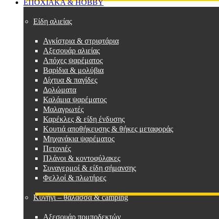
ΕΠΟΧΙΑΚΑ & HOBBY
Είδη αλιείας
Αγκίστρια & στριφτάρια
Αξεσουάρ αλιείας
Απόχες ψαρέματος
Βαρίδια & μολύβια
Δίχτυα & παγίδες
Δολώματα
Καλάμια ψαρέματος
Μαλαγρωτές
Καρέκλες & είδη ένδυσης
Κουτιά αποθήκευσης & θήκες μεταφοράς
Μηχανάκια ψαρέματος
Πετονιές
Πλάνοι & κοντοφύλακες
Συναγερμοί & είδη σήμανσης
Φελλοί & πλωτήρες
Κυνήγι – θάλασσα & camping
Αξεσουάρ πομποδεκτών