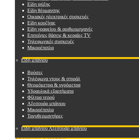
Είδη ψύξης
Είδη θέρμανσης
Οικιακές ηλεκτρικές συσκευές
Είδη κουζίνας
Είδη γραφείου & αριθμομηχανές
Επιτοίχιες βάσεις & κεραίες TV
Τηλεφωνικές συσκευές
Μικροέπιπλα
Είδη μπάνιου
Βρύσες
Τηλέφωνα ντους & σπιράλ
Θερμόμετρα & υγρόμετρα
Υδραυλικά εξαρτήματα
Φίλτρα νερού
Αξεσουάρ μπάνιου
Μικροέπιπλα
Ταχυθερμαντήρες
Είδη μπάνιου Αξεσουάρ μπάνιου