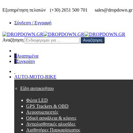
Εξυπηρέτηση πελατών
(+30) 2651 500 701
sales@dropdown.gr
Σύνδεση / Εγγραφή
Αναζήτηση
Αναζήτηση
0
Αγαπημένα
0
Συγκρίση
AUTO-MOTO-BIKE
Είδη αυτοκινήτου
Φώτα LED
GPS Trackers & OBD
Αεροσυμπιεστές
Οδική ασφάλεια & κόρνες
Αντιολισθητικές αλυσίδες
Αισθητήρες Παρκαρίσματος