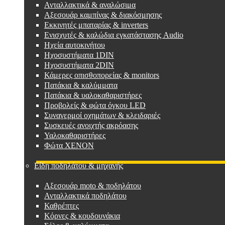
Ανταλλακτικά & αναλώσιμα
Αξεσουάρ καμπίνας & διακόσμησης
Εκκινητές μπαταρίας & inverters
Ενισχυτές & καλώδια εγκατάστασης Audio
Ηχεία αυτοκινήτου
Ηχοσυστήματα 1DIN
Ηχοσυστήματα 2DIN
Κάμερες οπισθοπορείας & monitors
Πατάκια & καλύμματα
Πατάκια & υαλοκαθαριστήρες
Προβολείς & φώτα όγκου LED
Συναγερμοί οχημάτων & κλειδαριές
Συσκευές ανοιχτής ακρόασης
Υαλοκαθαριστήρες
Φώτα XENON
Είδη ποδηλάτου & μηχανής
Αξεσουάρ moto & ποδηλάτου
Ανταλλακτικά ποδηλάτου
Καθρέπτες
Κόρνες & κουδουνάκια